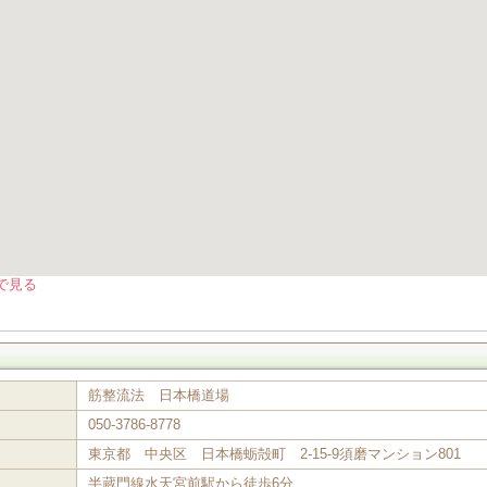
で見る
筋整流法 日本橋道場
050-3786-8778
東京都 中央区 日本橋蛎殻町 2-15-9須磨マンション801
半蔵門線水天宮前駅から徒歩6分