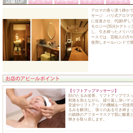
アロマの香り漂う静か
サージ バリ式アロマ
に促進させ、代謝UPし
モロジー(35分)+デト
し、引き締ったメリハ
ースでは、芸能人の方
使用しオールハンドで
【リフトアップマッサージ】
顔のたるみ改善、リフトアップでス
刺激を加えながら、繰り返し深いマ
音波やリフトアップの機械を一切使
るみを解消し、張りのある引き締ま
の鎮静のアフターマスクで肌に酸素
輝きを取り戻します。