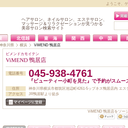
ようこそ、
ヘアサロン、ネイルサロン、エステサロン、
マッサージ＆リラクゼーションが見つかる
美容サロン検索サイト
神奈川県
横浜
ViMEND 鴨居店
ビメンドカモイテン
ViMEND 鴨居店
045-938-4761
電話番号
『ビューティー小町を見た』で予約がスムー
住所
神奈川県横浜市都筑区池辺町4261-5ップネス鴨居店内 エス
アクセス
JR鴨居駅より徒歩
ViMEND 鴨居店を