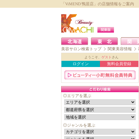
「ViMEND 鴨居店」の店舗情報をご案内
美容サロン検索トップ
関東美容情報
ようこそ、
ゲスト
さん
ログイン
無料会員登録
◎エリアを選ぶ
◎ジャンルを選ぶ