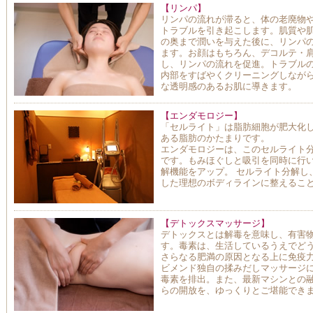
【リンパ】
リンパの流れが滞ると、体の老廃物
トラブルを引き起こします。肌質や
の奥まで潤いを与えた後に、リンパ
ます。お顔はもちろん、デコルテ・
し、リンパの流れを促進。トラブル
内部をすばやくクリーニングしなが
な透明感のあるお肌に導きます。
【エンダモロジー】
「セルライト」は脂肪細胞が肥大化
ある脂肪のかたまりです。
エンダモロジーは、このセルライト
です。もみほぐしと吸引を同時に行
解機能をアップ。 セルライト分解し
した理想のボディラインに整えるこ
【デトックスマッサージ】
デトックスとは解毒を意味し、有害
す。毒素は、生活しているうえでど
さらなる肥満の原因となる上に免疫
ビメンド独自の揉みだしマッサージ
毒素を排出。また、最新マシンとの
らの開放を、ゆっくりとご堪能でき