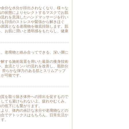
や余分な水分が排出されなくなり、様々な
肌の状態によりセレクトするマスクでお肌
の流れを意識したハンドマッサージを行い
肩も日頃のストレスや緊張から解きほぐ
の原因となる老廃物を徹底排除します。肌
ら、お肌に潤いと透明感をもたらし、健康
し、老廃物と絡み合ってできる、深い層に
分解する施術装置を用いた最新の痩身技術
い、血流とリンパの流れを改善し、脂肪分
、滑らかな弾力のある肌とスリムアップ
とが可能です。
物質を取り除き体外への排出を促すもので
うしても避けられない上、疲れやむくみ、
力の低下にも繋がります。
により、体内の余計な水分や老廃物などの
融合でデトックスはもちろん、日常生活か
ます。