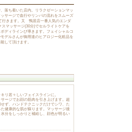
で、落ち着いた店内。リラクゼーションマッ
マッサージで血行やリンパの流れをスムーズ
て行きます。又 鴨居店一番人気のエンダ
ックスマッサージ(30分)でセルライトケアを
リボディラインび導きます。フェイシャルコ
やモデルさんが御用達のヒアロジー化粧品を
堪能して頂けます。
ッキリ若々しいフェイスラインに。
ッサージでお顔の筋肉を引き上げます。超
用せず、ハンドテクニックだけでシワ、た
った健康的な肌が蘇ります。マッサージ後
と水分をしっかりと補給し、顔色が明るい