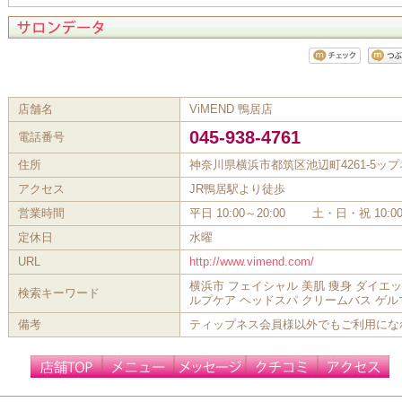
店舗名
ViMEND 鴨居店
045-938-4761
電話番号
住所
神奈川県横浜市都筑区池辺町4261-5ッ
アクセス
JR鴨居駅より徒歩
営業時間
平日 10:00～20:00 土・日・祝 10:00
定休日
水曜
URL
http://www.vimend.com/
横浜市 フェイシャル 美肌 痩身 ダイエッ
検索キーワード
ルプケア ヘッドスパ クリームバス ゲ
備考
ティップネス会員様以外でもご利用にな