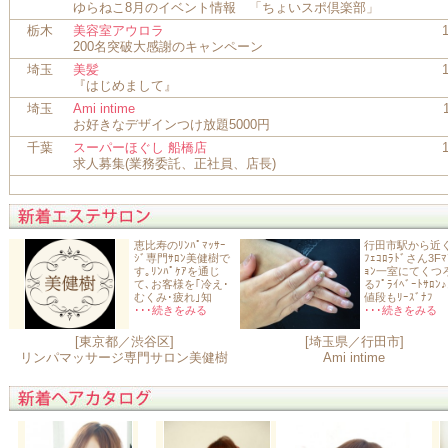
ゆらねこ8月のイベント情報 「ちょいスポ倶楽部」
栃木
美容室アウロラ
200名突破大感謝のキャンペーン
埼玉
美髪
『はじめまして』
埼玉
Ami intime
お好きなデザインつけ放題5000円
千葉
スーパーほぐし 船橋店
求人募集(業務委託、正社員、店長)
恵比寿のﾘﾝﾊﾟﾏｯｻｰ
行田市駅から近く
ｼﾞ専門ｻﾛﾝ美健樹で
ﾌｪｺﾛﾗﾄﾞさん3Fﾏ
す｡ﾘﾝﾊﾟｹｱを通じ
ｮﾝ一室にてくつ
て､お客様を｢冷え･
るﾌﾟﾗｲﾍﾞｰﾄｻﾛﾝ
むくみ･疲れ｣知
値段もﾘｰｽﾞﾅﾌ
･･･続きをみる
･･･続きをみる
[東京都／渋谷区]
[埼玉県／行田市]
リンパマッサージ専門サロン美健樹
Ami intime