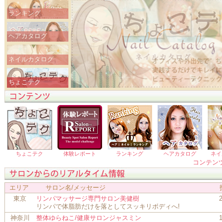
ランキング
ヘアカタログ
ネイルカタログ
ちょこテク
ちょこテク
ちょこテク
体験レポート
ランキング
ヘアカタログ
ネイ
コンテン
エリア
サロン名/メッセージ
東京
リンパマッサージ専門サロン美健樹
リンパで体脂肪だけを落としてスッキリボディへ!
神奈川
整体ゆらねこ/健康サロンジャスミン