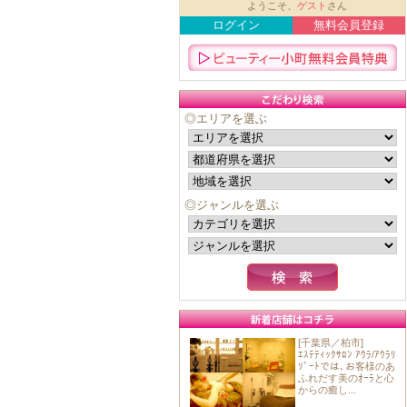
ようこそ、
ゲスト
さん
ログイン
無料会員登録
◎エリアを選ぶ
◎ジャンルを選ぶ
[千葉県／柏市]
ｴｽﾃﾃｨｯｸｻﾛﾝ ｱｳﾗ/ｱｳﾗﾘ
ｿﾞｰﾄでは､お客様のあ
ふれだす美のｵｰﾗと心
からの癒し...