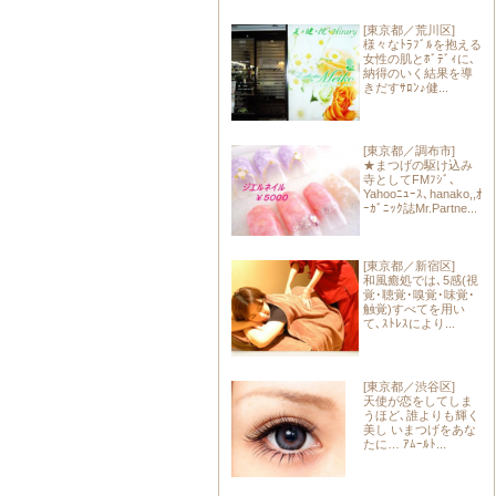
[東京都／荒川区]
様々なﾄﾗﾌﾞﾙを抱える
女性の肌とﾎﾞﾃﾞｨに､
納得のいく結果を導
きだすｻﾛﾝ♪健...
[東京都／調布市]
★まつげの駆け込み
寺としてFMﾌｼﾞ､
Yahooﾆｭｰｽ､hanako,,ｵ
ｰｶﾞﾆｯｸ誌Mr.Partne...
[東京都／新宿区]
和風癒処では､5感(視
覚･聴覚･嗅覚･味覚･
触覚)すべてを用い
て､ｽﾄﾚｽにより...
[東京都／渋谷区]
天使が恋をしてしま
うほど､誰よりも輝く
美し いまつげをあな
たに… ｱﾑｰﾙﾄ...