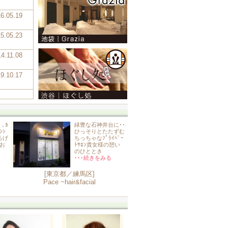
16.05.19
15.05.23
14.11.08
19.10.17
､ｶ
緑豊な石神井台に･･
ﾝｼ
ひっそりとたたずむ
ろげ
ちっちゃなﾌﾟﾗｲﾍﾞｰ
♪お
ﾄｻﾛﾝ貴女様の憩い
のひととき
･･･続きをみる
[東京都／練馬区]
Pace ~hair&facial