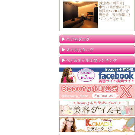
[東京都／町田市]
◆ｸﾁｺﾐ高評価の1日3
組限定ｻﾛﾝ◆4月に小
田急線 玉川学園にｵ
ｰﾌﾟﾝしたばかり...