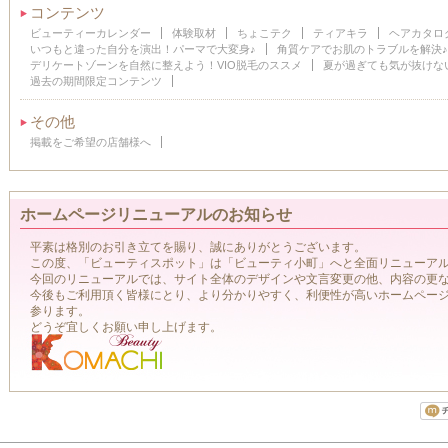
コンテンツ
ビューティーカレンダー
体験取材
ちょこテク
ティアキラ
ヘアカタロ
いつもと違った自分を演出！パーマで大変身♪
角質ケアでお肌のトラブルを解決
デリケートゾーンを自然に整えよう！VIO脱毛のススメ
夏が過ぎても気が抜けな
過去の期間限定コンテンツ
その他
掲載をご希望の店舗様へ
ホームページリニューアルのお知らせ
平素は格別のお引き立てを賜り、誠にありがとうございます。
この度、「ビューティスポット」は「ビューティ小町」へと全面リニューア
今回のリニューアルでは、サイト全体のデザインや文言変更の他、内容の更
今後もご利用頂く皆様にとり、より分かりやすく、利便性が高いホームペー
参ります。
どうぞ宜しくお願い申し上げます。