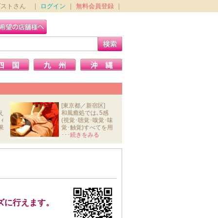
ゲストさん ｜
ログイン
｜
無料会員登録
｜
[東京都／新宿区]
え
和風癒処では､5感
ｨ
(視覚･聴覚･嗅覚･味
果
覚･触覚)すべてを用
いて､ｽﾄﾚ
･･･続きをみる
ズに行えます。