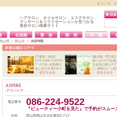
ようこそ、
ヘアサロン、ネイルサロン、エステサロン、
マッサージ＆リラクゼーションが見つかる
美容サロン検索サイト
岡山県
岡山市
ASPIRE
[千葉県／柏市]
[東京都／荒川区]
ｴｽﾃﾃｨｯｸｻﾛﾝ ｱｳﾗ/ｱｳﾗﾘ
様々なﾄﾗﾌﾞﾙを抱
ｿﾞｰﾄでは､お客様の
る女性の肌とﾎﾞﾃﾞ
あふれだす美のｵｰﾗ
に､納得のいく結
と心か
･･･続きをみる
を導きだ
･･･続きをみる
ASPIRE
-アスパイア-
086-224-9522
電話番号
『ビューティー小町を見た』で予約がスムー
住所
岡山県岡山市北区奥田2-7-17