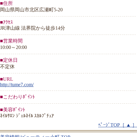
■住所
岡山県岡山市北区広瀬町5-20
■ｱｸｾｽ
JR津山線 法界院から徒歩14分
■営業時間
10:00～20:00
■定休日
不定休
■URL
http://tume7.com/
■こだわりﾎﾟｲﾝﾄ
■美容ﾎﾟｲﾝﾄ
ﾈｲﾙｻﾛﾝ ｼﾞｪﾙﾈｲﾙ ｽｶﾙﾌﾟﾁｭｱ
ﾍﾟｰｼﾞTOP［ ▲ ］