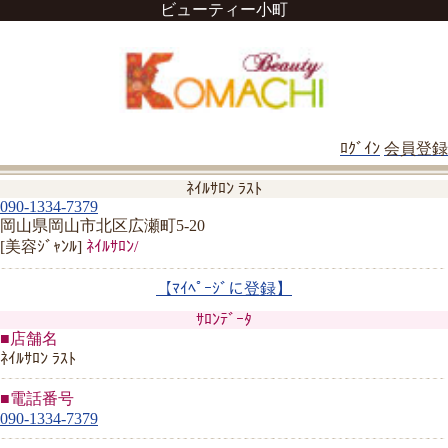
ビューティー小町
ﾛｸﾞｲﾝ
会員登録
ﾈｲﾙｻﾛﾝ ﾗｽﾄ
090-1334-7379
岡山県岡山市北区広瀬町5-20
[美容ｼﾞｬﾝﾙ]
ﾈｲﾙｻﾛﾝ/
【ﾏｲﾍﾟｰｼﾞに登録】
ｻﾛﾝﾃﾞｰﾀ
■店舗名
ﾈｲﾙｻﾛﾝ ﾗｽﾄ
■電話番号
090-1334-7379