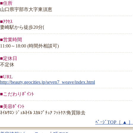
■住所
山口県宇部市大字東須恵
■ｱｸｾｽ
妻崎駅から徒歩20分[
■営業時間
11:00～18:00 (時間外相談可)
■定休日
不定休
■URL
http://beauty.geocities.jp/seven7_weave/index.html
■こだわりﾎﾟｲﾝﾄ
■美容ﾎﾟｲﾝﾄ
ﾈｲﾙｻﾛﾝ ｼﾞｪﾙﾈｲﾙ ｽｶﾙﾌﾟﾁｭｱ ﾌｯﾄｹｱ/角質除去
ﾍﾟｰｼﾞTOP［ ▲ ］