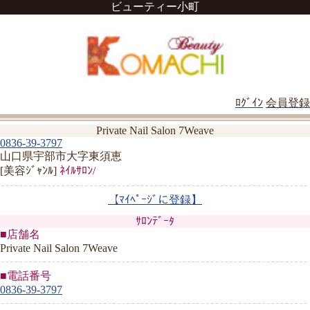
ビューティー小町
ﾛｸﾞｲﾝ
会員登録
Private Nail Salon 7Weave
0836-39-3797
山口県宇部市大字東須恵
[美容ｼﾞｬﾝﾙ]
ﾈｲﾙｻﾛﾝ/
【ﾏｲﾍﾟｰｼﾞに登録】
ｻﾛﾝﾃﾞｰﾀ
■店舗名
Private Nail Salon 7Weave
■電話番号
0836-39-3797