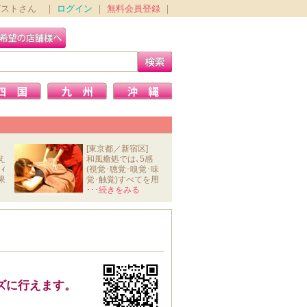
ゲストさん ｜
ログイン
｜
無料会員登録
｜
[東京都／新宿区]
え
和風癒処では､5感
ｨ
(視覚･聴覚･嗅覚･味
果
覚･触覚)すべてを用
いて､ｽﾄﾚ
･･･続きをみる
ズに行えます。