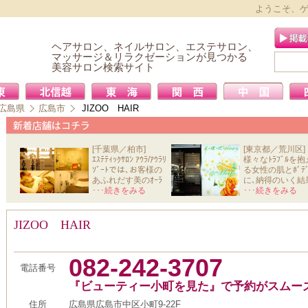
ようこそ、
ヘアサロン、ネイルサロン、エステサロン、
マッサージ＆リラクゼーションが見つかる
美容サロン検索サイト
広島県
広島市
JIZOO HAIR
[千葉県／柏市]
[東京都／荒川区]
ｴｽﾃﾃｨｯｸｻﾛﾝ ｱｳﾗ/ｱｳﾗﾘ
様々なﾄﾗﾌﾞﾙを抱
ｿﾞｰﾄでは､お客様の
る女性の肌とﾎﾞﾃﾞ
あふれだす美のｵｰﾗ
に､納得のいく結
と心か
･･･続きをみる
を導きだ
･･･続きをみる
JIZOO HAIR
082-242-3707
電話番号
『ビューティー小町を見た』で予約がスムー
住所
広島県広島市中区小町9-22F