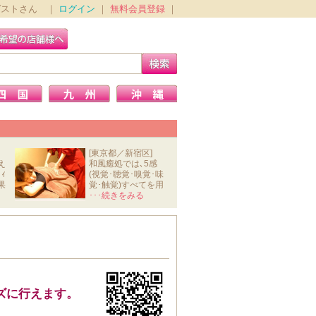
ゲストさん ｜
ログイン
｜
無料会員登録
｜
[東京都／新宿区]
え
和風癒処では､5感
ｨ
(視覚･聴覚･嗅覚･味
果
覚･触覚)すべてを用
いて､ｽﾄﾚ
･･･続きをみる
ズに行えます。