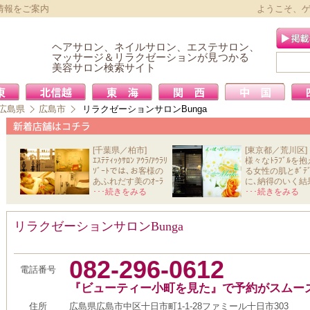
情報をご案内
ようこそ、
ヘアサロン、ネイルサロン、エステサロン、
マッサージ＆リラクゼーションが見つかる
美容サロン検索サイト
広島県
広島市
リラクゼーションサロンBunga
[千葉県／柏市]
[東京都／荒川区]
ｴｽﾃﾃｨｯｸｻﾛﾝ ｱｳﾗ/ｱｳﾗﾘ
様々なﾄﾗﾌﾞﾙを抱
ｿﾞｰﾄでは､お客様の
る女性の肌とﾎﾞﾃﾞ
あふれだす美のｵｰﾗ
に､納得のいく結
と心か
･･･続きをみる
を導きだ
･･･続きをみる
リラクゼーションサロンBunga
082-296-0612
電話番号
『ビューティー小町を見た』で予約がスムー
住所
広島県広島市中区十日市町1-1-28ファミール十日市303