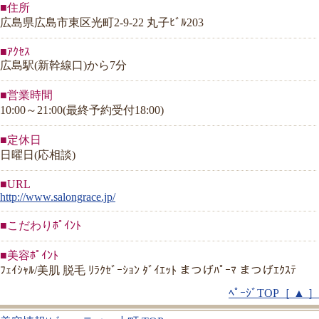
■住所
広島県広島市東区光町2-9-22 丸子ﾋﾞﾙ203
■ｱｸｾｽ
広島駅(新幹線口)から7分
■営業時間
10:00～21:00(最終予約受付18:00)
■定休日
日曜日(応相談)
■URL
http://www.salongrace.jp/
■こだわりﾎﾟｲﾝﾄ
■美容ﾎﾟｲﾝﾄ
ﾌｪｲｼｬﾙ/美肌 脱毛 ﾘﾗｸｾﾞｰｼｮﾝ ﾀﾞｲｴｯﾄ まつげﾊﾟｰﾏ まつげｴｸｽﾃ
ﾍﾟｰｼﾞTOP［ ▲ ］