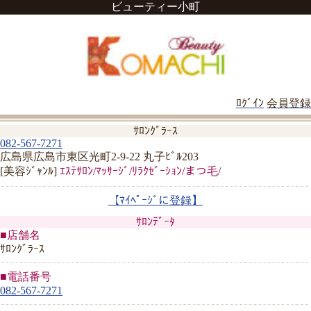
ビューティー小町
ﾛｸﾞｲﾝ
会員登録
ｻﾛﾝｸﾞﾗｰｽ
082-567-7271
広島県広島市東区光町2-9-22 丸子ﾋﾞﾙ203
[美容ｼﾞｬﾝﾙ]
ｴｽﾃｻﾛﾝ/ﾏｯｻｰｼﾞ/ﾘﾗｸｾﾞｰｼｮﾝ/まつ毛/
【ﾏｲﾍﾟｰｼﾞに登録】
ｻﾛﾝﾃﾞｰﾀ
■店舗名
ｻﾛﾝｸﾞﾗｰｽ
■電話番号
082-567-7271