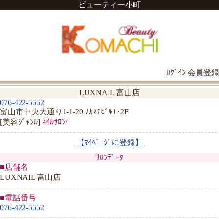
ビューティー小町
ﾛｸﾞｲﾝ
会員登録
LUXNAIL 富山店
076-422-5552
富山市中央大通り1-1-20 ﾅｶﾏﾁﾋﾞﾙ1･2F
[美容ｼﾞｬﾝﾙ]
ﾈｲﾙｻﾛﾝ/
【ﾏｲﾍﾟｰｼﾞに登録】
ｻﾛﾝﾃﾞｰﾀ
■店舗名
LUXNAIL 富山店
■電話番号
076-422-5552