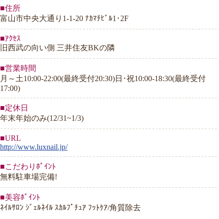
■住所
富山市中央大通り1-1-20 ﾅｶﾏﾁﾋﾞﾙ1･2F
■ｱｸｾｽ
旧西武の向い側 三井住友BKの隣
■営業時間
月～土10:00-22:00(最終受付20:30)日･祝10:00-18:30(最終受付
17:00)
■定休日
年末年始のみ(12/31~1/3)
■URL
http://www.luxnail.jp/
■こだわりﾎﾟｲﾝﾄ
無料駐車場完備!
■美容ﾎﾟｲﾝﾄ
ﾈｲﾙｻﾛﾝ ｼﾞｪﾙﾈｲﾙ ｽｶﾙﾌﾟﾁｭｱ ﾌｯﾄｹｱ/角質除去