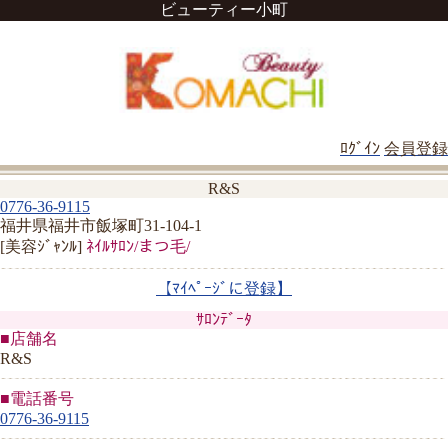
ビューティー小町
ﾛｸﾞｲﾝ
会員登録
R&S
0776-36-9115
福井県福井市飯塚町31-104-1
[美容ｼﾞｬﾝﾙ]
ﾈｲﾙｻﾛﾝ/まつ毛/
【ﾏｲﾍﾟｰｼﾞに登録】
ｻﾛﾝﾃﾞｰﾀ
■店舗名
R&S
■電話番号
0776-36-9115