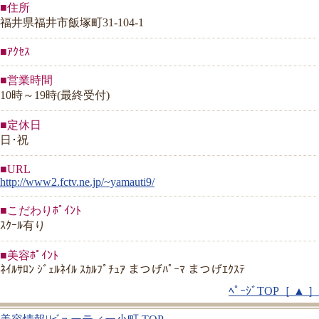
■住所
福井県福井市飯塚町31-104-1
■ｱｸｾｽ
■営業時間
10時～19時(最終受付)
■定休日
日･祝
■URL
http://www2.fctv.ne.jp/~yamauti9/
■こだわりﾎﾟｲﾝﾄ
ｽｸｰﾙ有り
■美容ﾎﾟｲﾝﾄ
ﾈｲﾙｻﾛﾝ ｼﾞｪﾙﾈｲﾙ ｽｶﾙﾌﾟﾁｭｱ まつげﾊﾟｰﾏ まつげｴｸｽﾃ
ﾍﾟｰｼﾞTOP［ ▲ ］