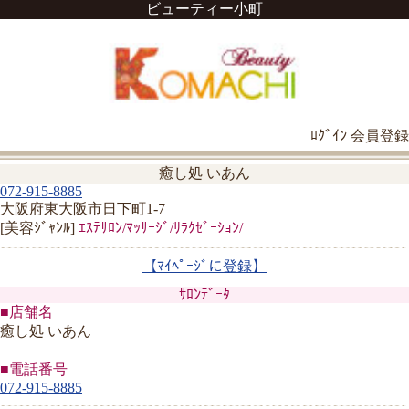
ビューティー小町
ﾛｸﾞｲﾝ
会員登録
癒し処 いあん
072-915-8885
大阪府東大阪市日下町1-7
[美容ｼﾞｬﾝﾙ]
ｴｽﾃｻﾛﾝ/ﾏｯｻｰｼﾞ/ﾘﾗｸｾﾞｰｼｮﾝ/
【ﾏｲﾍﾟｰｼﾞに登録】
ｻﾛﾝﾃﾞｰﾀ
■店舗名
癒し処 いあん
■電話番号
072-915-8885