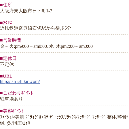
■住所
大阪府東大阪市日下町1-7
■ｱｸｾｽ
近鉄鉄道奈良線石切駅から徒歩5分
■営業時間
金～火:pm9:00～am0:00｡水･木pm2:00～am0:00
■定休日
不定休
■URL
http://ian-ishikiri.com/
■こだわりﾎﾟｲﾝﾄ
駐車場あり
■美容ﾎﾟｲﾝﾄ
ﾌｪｲｼｬﾙ/美肌 ﾌﾞﾗｲﾀﾞﾙｴｽﾃ ﾃﾞﾄｯｸｽ/ﾘﾗｯｸｽ/ﾏｯｻｰｼﾞ ﾏｯｻｰｼﾞ 整体/整骨/
鍼･灸/指圧/ｶｲﾛ