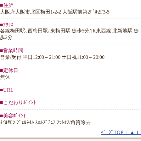
■住所
大阪府大阪市北区梅田1-2-2 大阪駅前第2ﾋﾞﾙ2F3-5
■ｱｸｾｽ
各線梅田駅､西梅田駅､東梅田駅 徒歩5分/JR東西線 北新地駅 徒
歩2分
■営業時間
営業/受付 平日12:00～21:00 土日祝11:00～20:00
■定休日
無休
■URL
■こだわりﾎﾟｲﾝﾄ
■美容ﾎﾟｲﾝﾄ
ﾈｲﾙｻﾛﾝ ｼﾞｪﾙﾈｲﾙ ｽｶﾙﾌﾟﾁｭｱ ﾌｯﾄｹｱ/角質除去
ﾍﾟｰｼﾞTOP［ ▲ ］