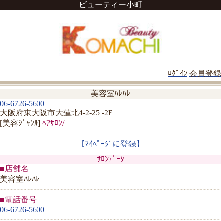
ビューティー小町
ﾛｸﾞｲﾝ
会員登録
美容室ﾊﾚﾊﾚ
06-6726-5600
大阪府東大阪市大蓮北4-2-25 -2F
[美容ｼﾞｬﾝﾙ]
ﾍｱｻﾛﾝ/
【ﾏｲﾍﾟｰｼﾞに登録】
ｻﾛﾝﾃﾞｰﾀ
■店舗名
美容室ﾊﾚﾊﾚ
■電話番号
06-6726-5600