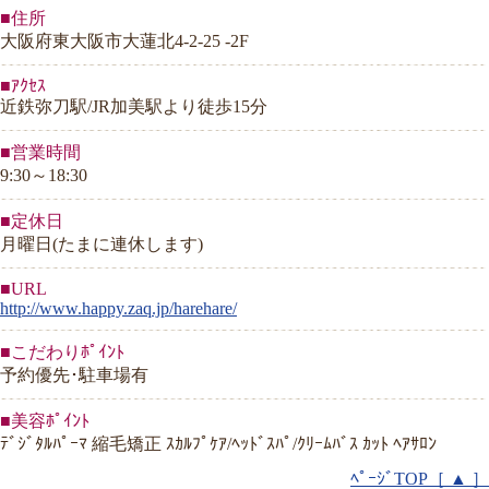
■住所
大阪府東大阪市大蓮北4-2-25 -2F
■ｱｸｾｽ
近鉄弥刀駅/JR加美駅より徒歩15分
■営業時間
9:30～18:30
■定休日
月曜日(たまに連休します)
■URL
http://www.happy.zaq.jp/harehare/
■こだわりﾎﾟｲﾝﾄ
予約優先･駐車場有
■美容ﾎﾟｲﾝﾄ
ﾃﾞｼﾞﾀﾙﾊﾟｰﾏ 縮毛矯正 ｽｶﾙﾌﾟｹｱ/ﾍｯﾄﾞｽﾊﾟ/ｸﾘｰﾑﾊﾞｽ ｶｯﾄ ﾍｱｻﾛﾝ
ﾍﾟｰｼﾞTOP［ ▲ ］