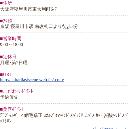
■住所
大阪府寝屋川市東大利町6-7
■ｱｸｾｽ
京阪 寝屋川市駅 南改札口より徒歩3分
■営業時間
9:00～18:00
■定休日
月曜･第2日曜
■URL
http://hairartlastscene.web.fc2.com/
■こだわりﾎﾟｲﾝﾄ
予約優先
■美容ﾎﾟｲﾝﾄ
ﾃﾞｼﾞﾀﾙﾊﾟｰﾏ 縮毛矯正 ｽｶﾙﾌﾟｹｱ/ﾍｯﾄﾞｽﾊﾟ/ｸﾘｰﾑﾊﾞｽ ｶｯﾄ 炭酸ﾍｯﾄﾞｽﾊﾟ
ﾍｱｻﾛﾝ