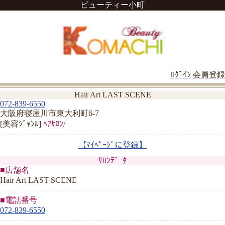
ビューティー小町
ﾛｸﾞｲﾝ
会員登録
Hair Art LAST SCENE
072-839-6550
大阪府寝屋川市東大利町6-7
[美容ｼﾞｬﾝﾙ]
ﾍｱｻﾛﾝ/
【ﾏｲﾍﾟｰｼﾞに登録】
ｻﾛﾝﾃﾞｰﾀ
■店舗名
Hair Art LAST SCENE
■電話番号
072-839-6550