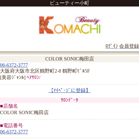
ビューティー小町
ﾛｸﾞｲﾝ
会員登録
COLOR SONIC梅田店
06-6372-3777
大阪府大阪市北区鶴野町2-8 鶴野町ﾋﾞﾙ5F
[美容ｼﾞｬﾝﾙ]
ﾍｱｻﾛﾝ/
【ﾏｲﾍﾟｰｼﾞに登録】
ｻﾛﾝﾃﾞｰﾀ
■店舗名
COLOR SONIC梅田店
■電話番号
06-6372-3777