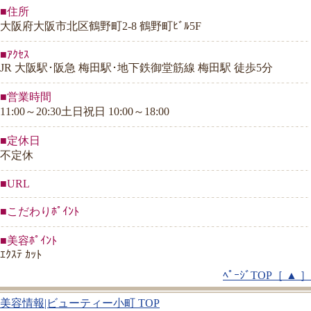
■住所
大阪府大阪市北区鶴野町2-8 鶴野町ﾋﾞﾙ5F
■ｱｸｾｽ
JR 大阪駅･阪急 梅田駅･地下鉄御堂筋線 梅田駅 徒歩5分
■営業時間
11:00～20:30土日祝日 10:00～18:00
■定休日
不定休
■URL
■こだわりﾎﾟｲﾝﾄ
■美容ﾎﾟｲﾝﾄ
ｴｸｽﾃ ｶｯﾄ
ﾍﾟｰｼﾞTOP［ ▲ ］
美容情報|ビューティー小町 TOP