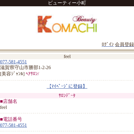
ビューティー小町
ﾛｸﾞｲﾝ
会員登録
feel
077-581-4551
滋賀県守山市勝部1-2-26
[美容ｼﾞｬﾝﾙ]
ﾍｱｻﾛﾝ/
【ﾏｲﾍﾟｰｼﾞに登録】
ｻﾛﾝﾃﾞｰﾀ
■店舗名
feel
■電話番号
077-581-4551