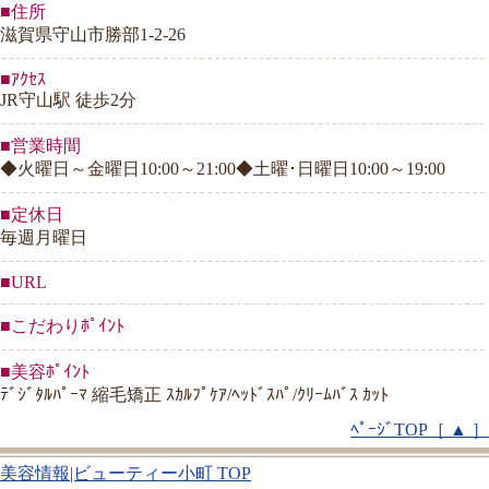
■住所
滋賀県守山市勝部1-2-26
■ｱｸｾｽ
JR守山駅 徒歩2分
■営業時間
◆火曜日～金曜日10:00～21:00◆土曜･日曜日10:00～19:00
■定休日
毎週月曜日
■URL
■こだわりﾎﾟｲﾝﾄ
■美容ﾎﾟｲﾝﾄ
ﾃﾞｼﾞﾀﾙﾊﾟｰﾏ 縮毛矯正 ｽｶﾙﾌﾟｹｱ/ﾍｯﾄﾞｽﾊﾟ/ｸﾘｰﾑﾊﾞｽ ｶｯﾄ
ﾍﾟｰｼﾞTOP［ ▲ ］
美容情報|ビューティー小町 TOP