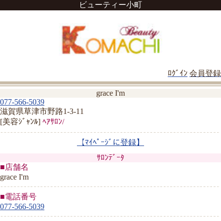
ビューティー小町
ﾛｸﾞｲﾝ
会員登録
grace I'm
077-566-5039
滋賀県草津市野路1-3-11
[美容ｼﾞｬﾝﾙ]
ﾍｱｻﾛﾝ/
【ﾏｲﾍﾟｰｼﾞに登録】
ｻﾛﾝﾃﾞｰﾀ
■店舗名
grace I'm
■電話番号
077-566-5039