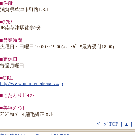
■住所
滋賀県草津市野路1-3-11
■ｱｸｾｽ
JR南草津駅徒歩2分
■営業時間
火曜日～日曜日 10:00～19:00(ｶﾗｰ･ﾊﾟｰﾏ最終受付18:00)
■定休日
毎週月曜日
■URL
http://www.im-international.co.jp
■こだわりﾎﾟｲﾝﾄ
■美容ﾎﾟｲﾝﾄ
ﾃﾞｼﾞﾀﾙﾊﾟｰﾏ 縮毛矯正 ｶｯﾄ
ﾍﾟｰｼﾞTOP［ ▲ ］