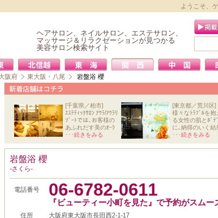
ようこそ、
ヘアサロン、ネイルサロン、エステサロン、
マッサージ＆リラクゼーションが見つかる
美容サロン検索サイト
大阪府
東大阪・八尾
岩盤浴 櫻
[千葉県／柏市]
[東京都／荒川区]
ｴｽﾃﾃｨｯｸｻﾛﾝ ｱｳﾗ/ｱｳﾗﾘ
様々なﾄﾗﾌﾞﾙを抱
ｿﾞｰﾄでは､お客様の
る女性の肌とﾎﾞﾃﾞ
あふれだす美のｵｰﾗ
に､納得のいく結
と心か
･･･続きをみる
を導きだ
･･･続きをみる
岩盤浴 櫻
-さくら-
06-6782-0611
電話番号
『ビューティー小町を見た』で予約がスムー
住所
大阪府東大阪市長田西2-1-17