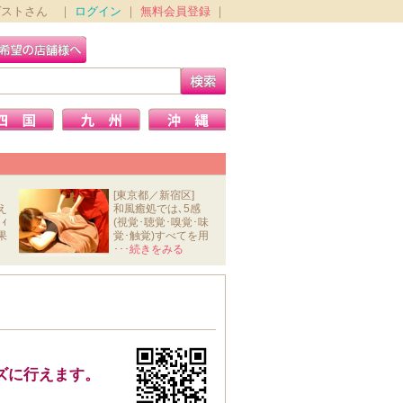
ゲストさん ｜
ログイン
｜
無料会員登録
｜
[東京都／新宿区]
え
和風癒処では､5感
ｨ
(視覚･聴覚･嗅覚･味
果
覚･触覚)すべてを用
いて､ｽﾄﾚ
･･･続きをみる
ズに行えます。