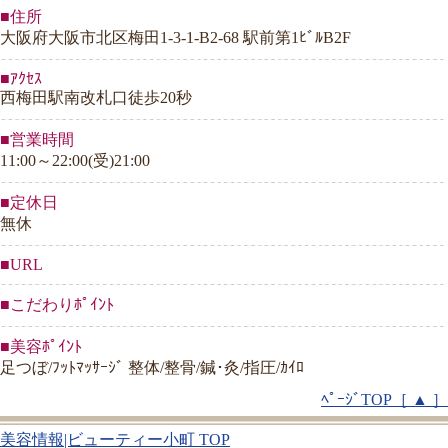
■住所
大阪府大阪市北区梅田1-3-1-B2-68 駅前第1ﾋﾞﾙB2F
■ｱｸｾｽ
西梅田駅南改札口徒歩20秒
■営業時間
11:00～22:00(受)21:00
■定休日
無休
■URL
■こだわりﾎﾟｲﾝﾄ
■美容ﾎﾟｲﾝﾄ
足つぼ/ﾌｯﾄﾏｯｻｰｼﾞ 整体/整骨/鍼･灸/指圧/ｶｲﾛ
ﾍﾟｰｼﾞTOP［ ▲ ］
美容情報|ビューティー小町 TOP