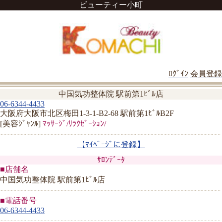
ビューティー小町
ﾛｸﾞｲﾝ
会員登録
中国気功整体院 駅前第1ﾋﾞﾙ店
06-6344-4433
大阪府大阪市北区梅田1-3-1-B2-68 駅前第1ﾋﾞﾙB2F
[美容ｼﾞｬﾝﾙ]
ﾏｯｻｰｼﾞ/ﾘﾗｸｾﾞｰｼｮﾝ/
【ﾏｲﾍﾟｰｼﾞに登録】
ｻﾛﾝﾃﾞｰﾀ
■店舗名
中国気功整体院 駅前第1ﾋﾞﾙ店
■電話番号
06-6344-4433