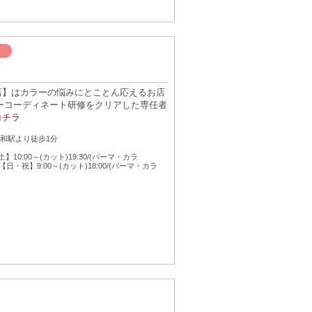
m浦和店】はカラーの悩みにとことん応えるお店
ラーコーディネート研修をクリアした専任者
コチラ
：
浦和駅より徒歩1分
：
】10:00～(カット)19:30/(パーマ・カラ
0/【日・祝】9:00～(カット)18:00/(パーマ・カラ