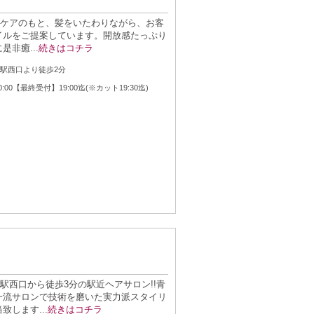
&ケアのもと、髪をいたわりながら、お客
イルをご提案しています。開放感たっぷり
非癒...
続きはコチラ
：
和駅西口より徒歩2分
：
20:00【最終受付】19:00迄(※カット19:30迄)
駅西口から徒歩3分の駅近ヘアサロン!!青
一流サロンで技術を磨いた実力派スタイリ
します...
続きはコチラ