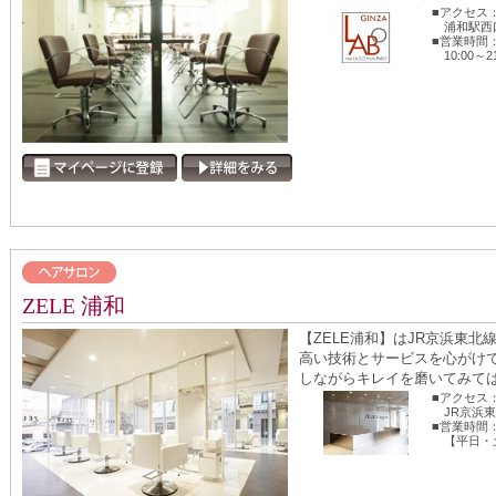
■アクセス
浦和駅西
■営業時間
10:00～2
ZELE 浦和
【ZELE浦和】はJR京浜東
高い技術とサービスを心がけ
しながらキレイを磨いてみてはい
■アクセス
JR京浜
■営業時間
【平日・土】