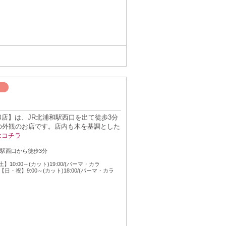
m北浦和店】は、JR北浦和駅西口を出て徒歩3分
の外観のお店です。店内も木を基調とした
はコチラ
：
和駅西口から徒歩3分
：
】10:00～(カット)19:00/(パーマ・カラ
0/【日・祝】9:00～(カット)18:00/(パーマ・カラ