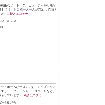
時施術など、トータルビューティが可能な
SORT】では、お客様一人一人が満足して頂け
リ...
続きはコチラ
：
口より徒歩1分
：
0:00
アットホームなサロンです。まつげエクス
ュエリー・フェイシャル・スクールなど、
しています♪...
続きはコチラ
：
駅から徒歩5分