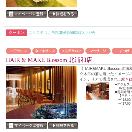
クーポン
エクステつけ放題30分(約60本) 2,990円
HAIR & MAKE Blossom 北浦和店
【HAIR&MAKEBlosso
☆木目の落ち着いたイメージ
インテリアで構成され...
続き
■アクセス
JR北浦
■営業時間
【平日・土
ー)18:0
ー)17:00