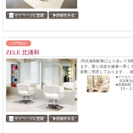
ZELE 北浦和
JR北浦和駅東口より歩いて30
ます。髪と頭皮を健康へ導くス
多数ご用意しております。...
■アクセス
京浜東北
■営業時間
【月～土】1