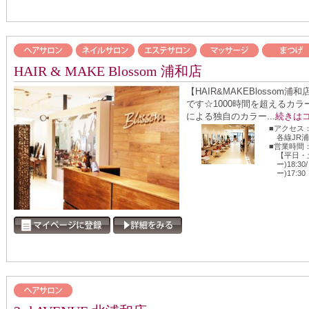
HAIR & MAKE Blossom 浦和店
【HAIR&MAKEBlosso
です☆1000時間を超えるカ
による独自のカラー...
続きは
■アクセス
各線JR
■営業時間
【平日・土
ー)18:3
ー)17:30