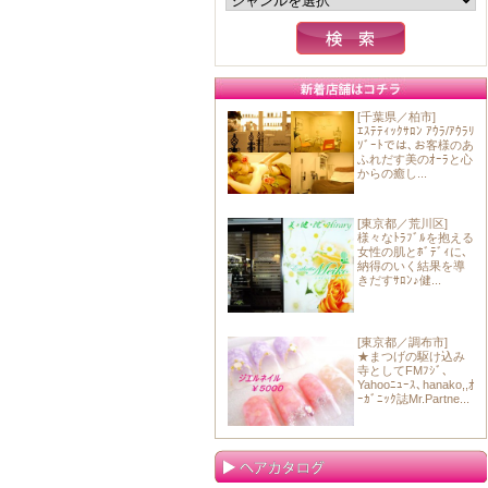
[千葉県／柏市]
ｴｽﾃﾃｨｯｸｻﾛﾝ ｱｳﾗ/ｱｳﾗﾘ
ｿﾞｰﾄでは､お客様のあ
ふれだす美のｵｰﾗと心
からの癒し...
[東京都／荒川区]
様々なﾄﾗﾌﾞﾙを抱える
女性の肌とﾎﾞﾃﾞｨに､
納得のいく結果を導
きだすｻﾛﾝ♪健...
[東京都／調布市]
★まつげの駆け込み
寺としてFMﾌｼﾞ､
Yahooﾆｭｰｽ､hanako,,ｵ
ｰｶﾞﾆｯｸ誌Mr.Partne...