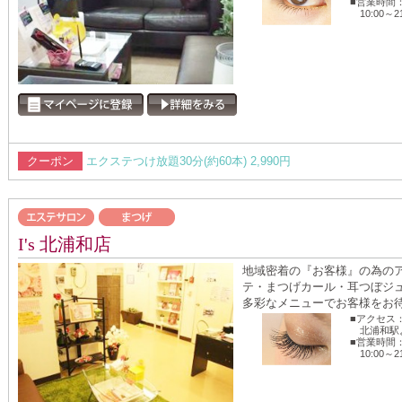
■営業時間
10:00～2
クーポン
エクステつけ放題30分(約60本) 2,990円
I's 北浦和店
地域密着の『お客様』の為の
テ・まつげカール・耳つぼジ
多彩なメニューでお客様をお待ち
■アクセス
北浦和駅
■営業時間
10:00～2