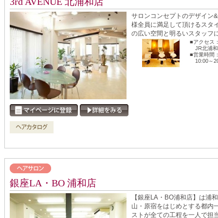
3rd AVENUE 北浦和店
サロンコンセプトのデザイン
様全員に満足して頂けるスタ
の広い空間と明るいスタッフに是
■アクセス
JR北浦
■営業時間
10:00～
銀座LA・BO 浦和店
【銀座LA・BO浦和店】は浦和
山・原宿をはじめとする都内
ストが全ての工程を一人で担当致