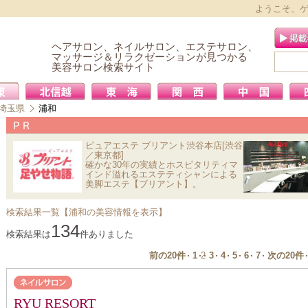
ようこそ、
ヘアサロン、ネイルサロン、エステサロン、
マッサージ＆リラクゼーションが見つかる
美容サロン検索サイト
埼玉県
浦和
ピュアエステ ブリアント渋谷本店[渋谷
／東京都]
確かな30年の実績とホスピタリティマ
インド溢れるエステティシャンによる
美脚エステ【ブリアント】。
検索結果一覧【浦和の美容情報を表示】
134
検索結果は
件ありました
前の20件
1
2
3
4
5
6
7
次の20件
RYU RESORT