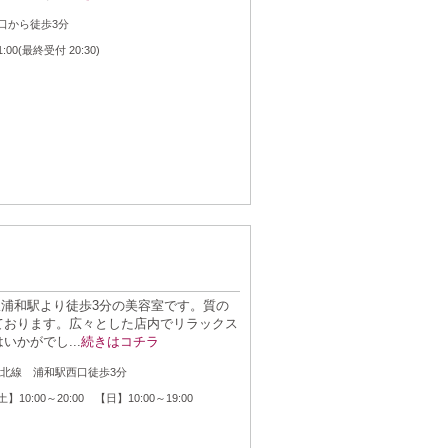
：
口から徒歩3分
：
1:00(最終受付 20:30)
北線浦和駅より徒歩3分の美容室です。質の
ております。広々とした店内でリラックス
かがでし...
続きはコチラ
：
東北線 浦和駅西口徒歩3分
：
10:00～20:00 【日】10:00～19:00