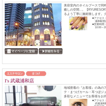
美容室内のネイルブースで同
癒しの空間...。【RYURE
るよう丁寧に施術致します。クオ
■アクセス
浦和駅西
■営業時間
10:00～2
I's 武蔵浦和店
地域密着の『お客様』の為の
テ・まつげカール・耳つぼジ
多彩なメニューでお客様をお待ち
■アクセス
武蔵浦和