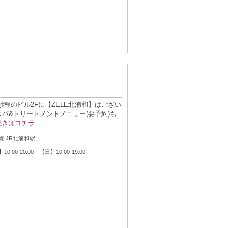
秒程のビル2Fに【ZELE北浦和】はござい
パ&トリートメントメニュー(要予約)も
続きはコチラ
：
線 JR北浦和駅
：
0:00-20:00 【日】10:00-19:00