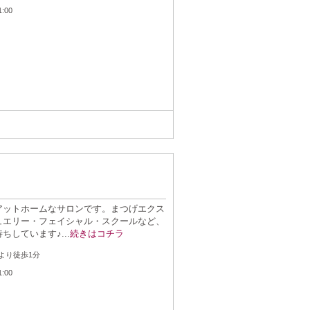
：
1:00
アットホームなサロンです。まつげエクス
ュエリー・フェイシャル・スクールなど、
しています♪...
続きはコチラ
：
より徒歩1分
：
1:00