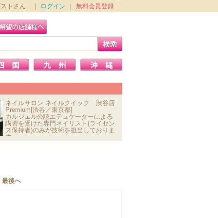
ゲストさん ｜
ログイン
｜
無料会員登録
｜
ネイルサロン ネイルクイック 渋谷店
Premium[渋谷／東京都]
カルジェル公認エデュケーターによる
講習を受けた専門ネイリスト(ライセン
ス保持者)のみが技術を担当しておりま
す。
最後へ