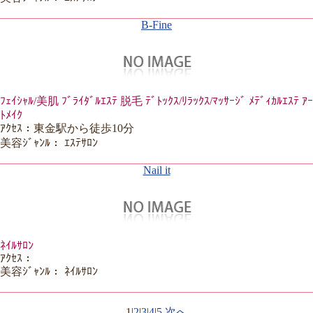
B-Fine
ﾌｪｲｼｬﾙ/美肌 ﾌﾞﾗｲﾀﾞﾙｴｽﾃ 脱毛 ﾃﾞﾄｯｸｽ/ﾘﾗｯｸｽ/ﾏｯｻｰｼﾞ ﾒﾃﾞｨｶﾙｴｽﾃ ｱｰ
ﾄﾒｲｸ
ｱｸｾｽ：東金駅から徒歩10分
美容ｼﾞｬﾝﾙ： ｴｽﾃｻﾛﾝ
Nail it
ﾈｲﾙｻﾛﾝ
ｱｸｾｽ：
美容ｼﾞｬﾝﾙ： ﾈｲﾙｻﾛﾝ
1
|
2
|
3
|
4
|
5
次へ