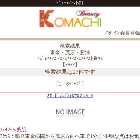
ﾋﾞｭｰﾃｨｰ小町
ﾛｸﾞｲﾝ
会員登録
検索結果
東金・茂原・勝浦
?ｽﾞｬ?ｽ?ｽ:?ｽ?ｽ?ｽ?ｽ?ｽ?ｽ?ｽﾈゑｿｽ
【?S??】
検索結果は27件です
［1／6ﾍﾟｰｼﾞ］
ﾒﾅｰﾄﾞﾌｪｲｼｬﾙｻﾛﾝ ﾌﾙｰﾙ
ﾌｪｲｼｬﾙ/美肌
ｱｸｾｽ：県立東金病院から茂原方向へ車で1分(ご不明な点はお気