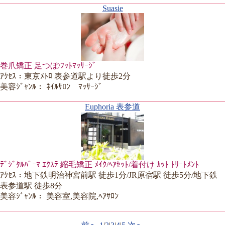
Suasie
巻爪矯正 足つぼ/ﾌｯﾄﾏｯｻｰｼﾞ
ｱｸｾｽ：東京ﾒﾄﾛ 表参道駅より徒歩2分
美容ｼﾞｬﾝﾙ： ﾈｲﾙｻﾛﾝ ﾏｯｻｰｼﾞ
Euphoria 表参道
ﾃﾞｼﾞﾀﾙﾊﾟｰﾏ ｴｸｽﾃ 縮毛矯正 ﾒｲｸ/ﾍｱｾｯﾄ/着付け ｶｯﾄ ﾄﾘｰﾄﾒﾝﾄ
ｱｸｾｽ：地下鉄明治神宮前駅 徒歩1分/JR原宿駅 徒歩5分/地下鉄
表参道駅 徒歩8分
美容ｼﾞｬﾝﾙ： 美容室,美容院,ﾍｱｻﾛﾝ