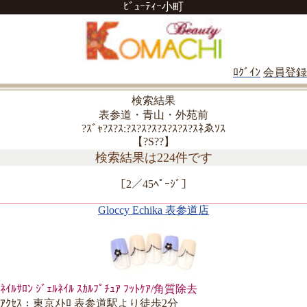
ﾋﾞｭｰﾃｨｰ小町
ﾛｸﾞｲﾝ
会員登録
検索結果
表参道・青山・外苑前
?ｽﾞｬ?ｽ?ｽ:?ｽ?ｽ?ｽ?ｽ?ｽ?ｽ?ｽﾈゑｿｽ
【?S??】
検索結果は224件です
［2／45ﾍﾟｰｼﾞ］
Gloccy Echika 表参道店
ﾈｲﾙｻﾛﾝ ｼﾞｪﾙﾈｲﾙ ｽｶﾙﾌﾟﾁｭｱ ﾌｯﾄｹｱ/角質除去
ｱｸｾｽ：東京ﾒﾄﾛ 表参道駅より徒歩2分