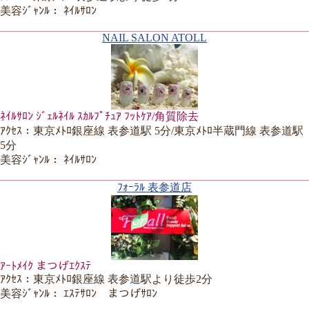
美容ｼﾞｬﾝﾙ： ﾈｲﾙｻﾛﾝ
NAIL SALON ATOLL
ﾈｲﾙｻﾛﾝ ｼﾞｪﾙﾈｲﾙ ｽｶﾙﾌﾟﾁｭｱ ﾌｯﾄｹｱ/角質除去
ｱｸｾｽ：東京ﾒﾄﾛ銀座線 表参道駅 5分/東京ﾒﾄﾛ半蔵門線 表参道駅
5分
美容ｼﾞｬﾝﾙ： ﾈｲﾙｻﾛﾝ
ﾌｫｰﾗﾙ 表参道店
ｱｰﾄﾒｲｸ まつげｴｸｽﾃ
ｱｸｾｽ：東京ﾒﾄﾛ銀座線 表参道駅より徒歩2分
美容ｼﾞｬﾝﾙ： ｴｽﾃｻﾛﾝ まつげｻﾛﾝ