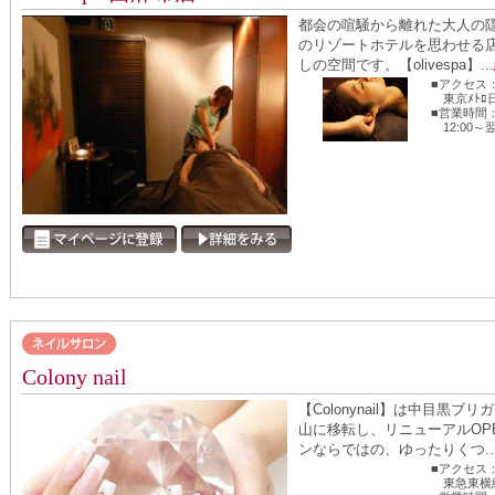
都会の喧騒から離れた大人の隠れ
のリゾートホテルを思わせる
しの空間です。【olivespa】...
■アクセス
東京ﾒﾄ
■営業時間
12:00～翌
Colony nail
【Colonynail】は中目黒ブ
山に移転し、リニューアルOP
ンならではの、ゆったりくつ..
■アクセス
東急東横