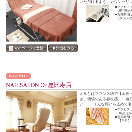
いただけるよう、カウンセリン
■アクセス
JR｢恵
■営業時間
10:00～2
NAILSALON Or 恵比寿店
オルとはフランス語で【金色
き、価値のある存在感。「自
い･･･」そんな願いを込めて名
■アクセス
JR恵比
■営業時間
【平日】11