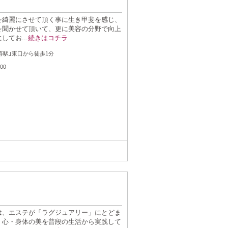
客様を綺麗にさせて頂く事に生き甲斐を感じ、
を聞かせて頂いて、更に美容の分野で向上
てお...
続きはコチラ
：
比寿駅｣東口から徒歩1分
：
:00
は、エステが「ラグジュアリー」にとどま
・心・身体の美を普段の生活から実践して