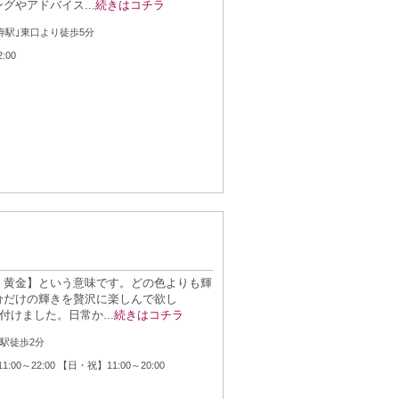
グやアドバイス...
続きはコチラ
：
比寿駅｣東口より徒歩5分
：
2:00
・黄金】という意味です。どの色よりも輝
分だけの輝きを贅沢に楽しんで欲し
付けました。日常か...
続きはコチラ
：
寿駅徒歩2分
：
:00～22:00 【日・祝】11:00～20:00