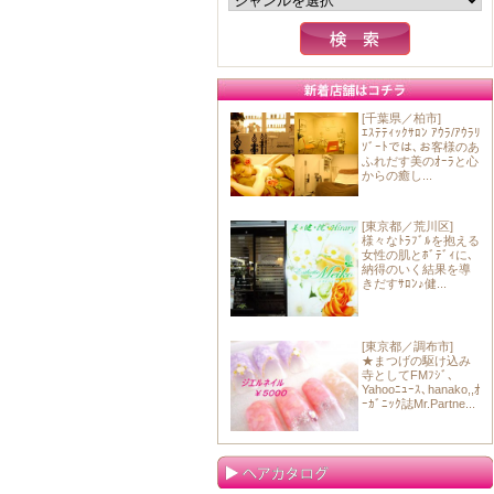
[千葉県／柏市]
ｴｽﾃﾃｨｯｸｻﾛﾝ ｱｳﾗ/ｱｳﾗﾘ
ｿﾞｰﾄでは､お客様のあ
ふれだす美のｵｰﾗと心
からの癒し...
[東京都／荒川区]
様々なﾄﾗﾌﾞﾙを抱える
女性の肌とﾎﾞﾃﾞｨに､
納得のいく結果を導
きだすｻﾛﾝ♪健...
[東京都／調布市]
★まつげの駆け込み
寺としてFMﾌｼﾞ､
Yahooﾆｭｰｽ､hanako,,ｵ
ｰｶﾞﾆｯｸ誌Mr.Partne...