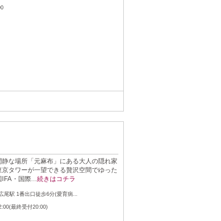
：
00
閑静な場所「元麻布」にある大人の隠れ家
東京タワーが一望できる贅沢空間でゆった
A・国際...
続きはコチラ
：
尾駅 1番出口徒歩6分(愛育病...
：
2:00(最終受付20:00)