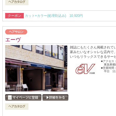
クーポン
カット+カラー(処理剤込み) 10,920円
エーヴ
雑誌にもたくさん掲載されて
家みたいなオシャレな店内で
いつもリラックスできるサービ
■アクセス
東急東横線
■営業時間
平日 11: