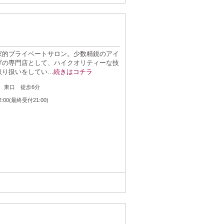
家的プライベートサロン。少数精鋭のアイ
げの専門店として、ハイクオリティーな技
り扱いをしてい...
続きはコチラ
：
 東口 徒歩6分
：
2:00(最終受付21:00)