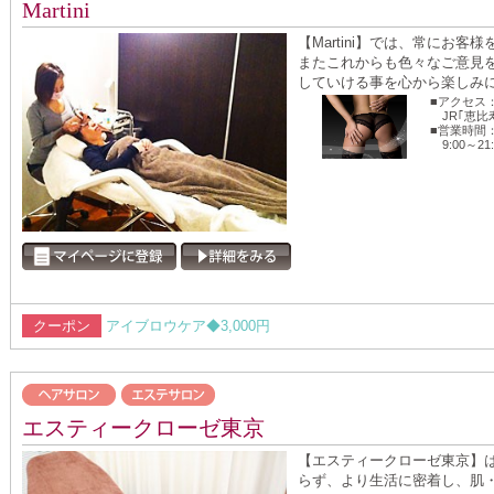
Martini
【Martini】では、常にお
またこれからも色々なご意見
していける事を心から楽しみにし
■アクセス
JR｢恵
■営業時間
9:00～21
クーポン
アイブロウケア◆3,000円
エスティークローゼ東京
【エスティークローゼ東京】
らず、より生活に密着し、肌