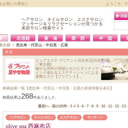
をお探しの貴女に
ようこそ、
ヘアサロン、ネイルサロン、エステサロン、
マッサージ＆リラクゼーションが見つかる
美容サロン検索サイト
東京都
恵比寿・代官山・中目黒・広尾
ピュアエステ ブリアント渋谷本店[渋谷
／東京都]
確かな30年の実績とホスピタリティマ
インド溢れるエステティシャンによる
美脚エステ【ブリアント】。
検索結果一覧【恵比寿・代官山・中目黒・広尾の美容情報を表示】
268
検索結果は
件ありました
最初へ
前の20件
3
4
5
6
7
8
9
10
11
12
13
olive spa 西麻布店