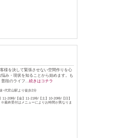
お客様を決して緊張させない空間作りを心
お悩み・現状を知ることから始めます。も
段のライフ...
続きはコチラ
：
線･代官山駅より徒歩2分
：
11-20時/【金】11-21時/【土】10-20時/【日】
8時 ※最終受付はメニューによりお時間が異なりま