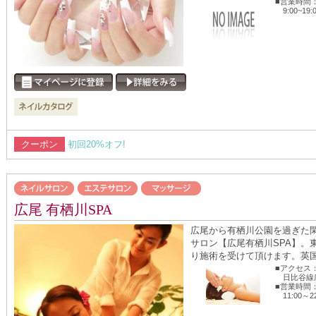
■営業時間
9:00~19:
クーポン
初回20%オフ!
広尾 有栖川SPA
広尾から有栖川公園を過ぎた
サロン【広尾有栖川SPA】。
り施術を受けて頂けます。英国IF
■アクセス
日比谷線広
■営業時間
11:00～2