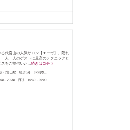
いる代官山の人気サロン【エーヴ】。隠れ
、一人一人のゲストに最高のテクニックと
スをご提供いた...
続きはコチラ
：
 代官山駅 徒歩5分 JR渋谷...
：
00～20:30 日祝 10:30～20:00