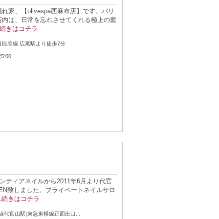
家、【olivespa西麻布店】です。バリ
店内は、日常を忘れさせてくれる極上の癒
続きはコチラ
：
ﾛ日比谷線 広尾駅より徒歩7分
：
5:00
リガンティアネイルから2011年6月より代官
EN致しました。プライベートネイルサロ
.
続きはコチラ
：
線代官山駅(東急東横線正面出口...