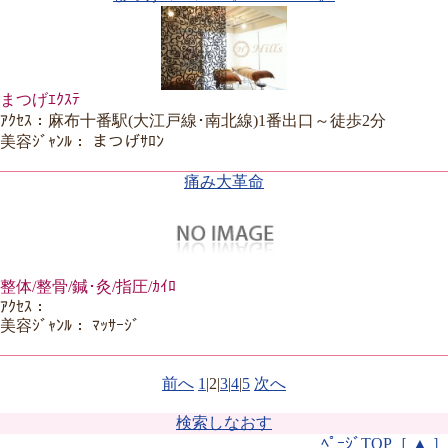
まつげｴｸｽﾃ
ｱｸｾｽ：麻布十番駅(大江戸線･南北線)1番出口～徒歩2分
美容ｼﾞｬﾝﾙ： まつげｻﾛﾝ
痛み大革命
整体/整骨/鍼･灸/指圧/ｶｲﾛ
ｱｸｾｽ：
美容ｼﾞｬﾝﾙ： ﾏｯｻｰｼﾞ
前へ
1
|
2
|
3
|
4
|
5
次へ
検索しなおす
ﾍﾟｰｼﾞTOP［ ▲ ］