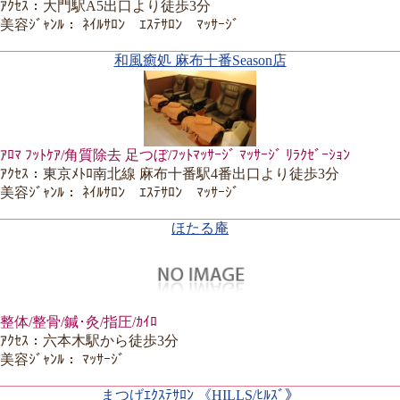
ｱｸｾｽ：大門駅A5出口より徒歩3分
美容ｼﾞｬﾝﾙ： ﾈｲﾙｻﾛﾝ ｴｽﾃｻﾛﾝ ﾏｯｻｰｼﾞ
和風癒処 麻布十番Season店
ｱﾛﾏ ﾌｯﾄｹｱ/角質除去 足つぼ/ﾌｯﾄﾏｯｻｰｼﾞ ﾏｯｻｰｼﾞ ﾘﾗｸｾﾞｰｼｮﾝ
ｱｸｾｽ：東京ﾒﾄﾛ南北線 麻布十番駅4番出口より徒歩3分
美容ｼﾞｬﾝﾙ： ﾈｲﾙｻﾛﾝ ｴｽﾃｻﾛﾝ ﾏｯｻｰｼﾞ
ほたる庵
整体/整骨/鍼･灸/指圧/ｶｲﾛ
ｱｸｾｽ：六本木駅から徒歩3分
美容ｼﾞｬﾝﾙ： ﾏｯｻｰｼﾞ
まつげｴｸｽﾃｻﾛﾝ 《HILLS/ﾋﾙｽﾞ》