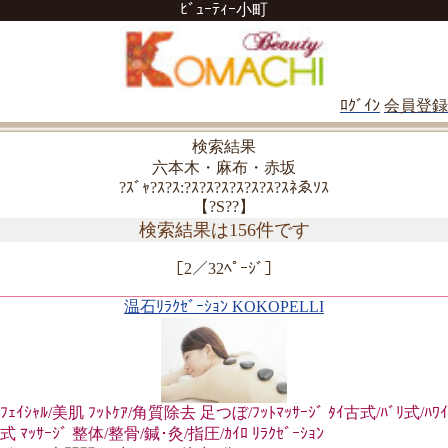
ﾋﾞｭｰﾃｨｰ小町
ﾛｸﾞｲﾝ
会員登録
検索結果
六本木・麻布・赤坂
?ｽﾞｬ?ｽ?ｽ:?ｽ?ｽ?ｽ?ｽ?ｽ?ｽ?ｽﾈゑｿｽ
【?S??】
検索結果は156件です
［2／32ﾍﾟｰｼﾞ］
温石ﾘﾗｸｾﾞｰｼｮﾝ KOKOPELLI
ﾌｪｲｼｬﾙ/美肌 ﾌｯﾄｹｱ/角質除去 足つぼ/ﾌｯﾄﾏｯｻｰｼﾞ ﾀｲ古式/ﾊﾞﾘ式/ﾊﾜｲ
式 ﾏｯｻｰｼﾞ 整体/整骨/鍼･灸/指圧/ｶｲﾛ ﾘﾗｸｾﾞｰｼｮﾝ