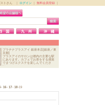
ゲストさん ｜
ログイン
｜
無料会員登録
｜
プラチナプラスアイ 銀座本店[銀座／東
京都]
プラスアイのサロンは都内の主要な駅
にあります。カフェでお茶をする感覚
でまつげエクステを楽しんでくださ
い。
5
16
17
18
19