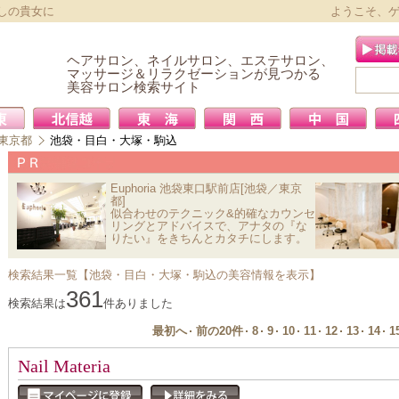
しの貴女に
ようこそ、
ヘアサロン、ネイルサロン、エステサロン、
マッサージ＆リラクゼーションが見つかる
美容サロン検索サイト
東京都
池袋・目白・大塚・駒込
Euphoria 池袋東口駅前店[池袋／東京
都]
似合わせのテクニック&的確なカウンセ
リングとアドバイスで、アナタの『な
りたい』をきちんとカタチにします。
検索結果一覧【池袋・目白・大塚・駒込の美容情報を表示】
361
検索結果は
件ありました
最初へ
前の20件
8
9
10
11
12
13
14
1
Nail Materia