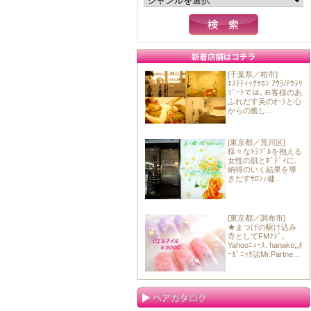
[千葉県／柏市]
ｴｽﾃﾃｨｯｸｻﾛﾝ ｱｳﾗ/ｱｳﾗﾘ
ｿﾞｰﾄでは､お客様のあ
ふれだす美のｵｰﾗと心
からの癒し...
[東京都／荒川区]
様々なﾄﾗﾌﾞﾙを抱える
女性の肌とﾎﾞﾃﾞｨに､
納得のいく結果を導
きだすｻﾛﾝ♪健...
[東京都／調布市]
★まつげの駆け込み
寺としてFMﾌｼﾞ､
Yahooﾆｭｰｽ､hanako,,ｵ
ｰｶﾞﾆｯｸ誌Mr.Partne...