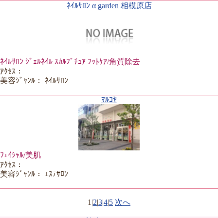
ﾈｲﾙｻﾛﾝ α garden 相模原店
ﾈｲﾙｻﾛﾝ ｼﾞｪﾙﾈｲﾙ ｽｶﾙﾌﾟﾁｭｱ ﾌｯﾄｹｱ/角質除去
ｱｸｾｽ：
美容ｼﾞｬﾝﾙ： ﾈｲﾙｻﾛﾝ
ﾏﾙｺﾔ
ﾌｪｲｼｬﾙ/美肌
ｱｸｾｽ：
美容ｼﾞｬﾝﾙ： ｴｽﾃｻﾛﾝ
1
|
2
|
3
|
4
|
5
次へ