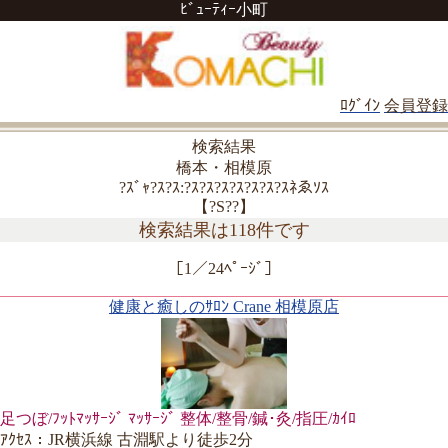
ﾋﾞｭｰﾃｨｰ小町
ﾛｸﾞｲﾝ
会員登録
検索結果
橋本・相模原
?ｽﾞｬ?ｽ?ｽ:?ｽ?ｽ?ｽ?ｽ?ｽ?ｽ?ｽﾈゑｿｽ
【?S??】
検索結果は118件です
［1／24ﾍﾟｰｼﾞ］
健康と癒しのｻﾛﾝ Crane 相模原店
足つぼ/ﾌｯﾄﾏｯｻｰｼﾞ ﾏｯｻｰｼﾞ 整体/整骨/鍼･灸/指圧/ｶｲﾛ
ｱｸｾｽ：JR横浜線 古淵駅より徒歩2分