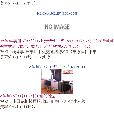
美容ｼﾞｬﾝﾙ： ﾏｯｻｰｼﾞ
Relax&Beauty Apakabar
ﾌｪｲｼｬﾙ/美肌 ﾌﾞﾗｲﾀﾞﾙｴｽﾃ ﾀﾗｿﾃﾗﾋﾟｰ ﾃﾞﾄｯｸｽ/ﾘﾗｯｸｽ/ﾏｯｻｰｼﾞ ﾊﾞﾘ/ﾛﾐﾛﾐ
ﾀｲ古式/ﾊﾞﾘ式/ﾊﾜｲ式 ﾏｯｻｰｼﾞ ｹﾞﾙﾏﾆｳﾑ温浴 ﾘﾗｸｾﾞｰｼｮﾝ
ｱｸｾｽ：橋本駅 神奈川中央交通路線ﾊﾞｽ【東原宿】下車
美容ｼﾞｬﾝﾙ： ｴｽﾃｻﾛﾝ ﾏｯｻｰｼﾞ
ﾈｲﾙｻﾛﾝ･ｽｸｰﾙ･ﾃﾞｺｼｮｯﾌﾟ RENAO
ﾈｲﾙｻﾛﾝ ｼﾞｪﾙﾈｲﾙ ﾌｯﾄｹｱ/角質除去
ｱｸｾｽ：小田急相模原駅北口･ﾛｰﾀﾘｰ沿い徒歩30秒
美容ｼﾞｬﾝﾙ： ﾈｲﾙｻﾛﾝ