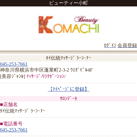
ビューティー小町
ﾛｸﾞｲﾝ
会員登録
ﾀｲ伝統ﾏｯｻｰｼﾞ ﾗｰﾝ･ﾅｰ
045-253-7661
神奈川県横浜市中区蓬莱町2-3-2 ｳｴﾀﾞﾋﾞﾙ4F
[美容ｼﾞｬﾝﾙ]
ﾏｯｻｰｼﾞ/ﾘﾗｸｾﾞｰｼｮﾝ/
【ﾏｲﾍﾟｰｼﾞに登録】
ｻﾛﾝﾃﾞｰﾀ
■店舗名
ﾀｲ伝統ﾏｯｻｰｼﾞ ﾗｰﾝ･ﾅｰ
■電話番号
045-253-7661