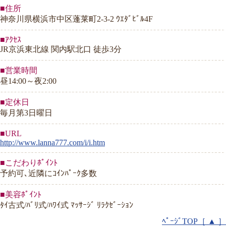
■住所
神奈川県横浜市中区蓬莱町2-3-2 ｳｴﾀﾞﾋﾞﾙ4F
■ｱｸｾｽ
JR京浜東北線 関内駅北口 徒歩3分
■営業時間
昼14:00～夜2:00
■定休日
毎月第3日曜日
■URL
http://www.lanna777.com/i/i.htm
■こだわりﾎﾟｲﾝﾄ
予約可､近隣にｺｲﾝﾊﾟｰｸ多数
■美容ﾎﾟｲﾝﾄ
ﾀｲ古式/ﾊﾞﾘ式/ﾊﾜｲ式 ﾏｯｻｰｼﾞ ﾘﾗｸｾﾞｰｼｮﾝ
ﾍﾟｰｼﾞTOP［ ▲ ］