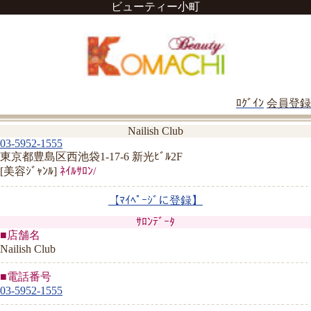
ビューティー小町
ﾛｸﾞｲﾝ
会員登録
Nailish Club
03-5952-1555
東京都豊島区西池袋1-17-6 新光ﾋﾞﾙ2F
[美容ｼﾞｬﾝﾙ]
ﾈｲﾙｻﾛﾝ/
【ﾏｲﾍﾟｰｼﾞに登録】
ｻﾛﾝﾃﾞｰﾀ
■店舗名
Nailish Club
■電話番号
03-5952-1555