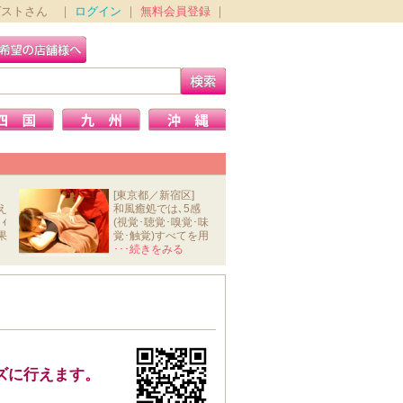
ゲストさん ｜
ログイン
｜
無料会員登録
｜
[東京都／新宿区]
え
和風癒処では､5感
ｨ
(視覚･聴覚･嗅覚･味
果
覚･触覚)すべてを用
いて､ｽﾄﾚ
･･･続きをみる
ズに行えます。