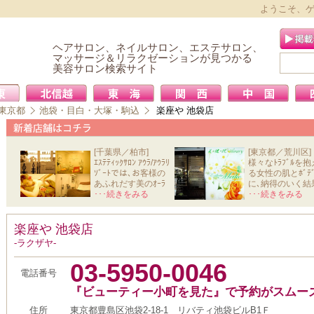
ようこそ、
ヘアサロン、ネイルサロン、エステサロン、
マッサージ＆リラクゼーションが見つかる
美容サロン検索サイト
東京都
池袋・目白・大塚・駒込
楽座や 池袋店
[千葉県／柏市]
[東京都／荒川区]
ｴｽﾃﾃｨｯｸｻﾛﾝ ｱｳﾗ/ｱｳﾗﾘ
様々なﾄﾗﾌﾞﾙを抱
ｿﾞｰﾄでは､お客様の
る女性の肌とﾎﾞﾃﾞ
あふれだす美のｵｰﾗ
に､納得のいく結
と心か
･･･続きをみる
を導きだ
･･･続きをみる
楽座や 池袋店
-ラクザヤ-
03-5950-0046
電話番号
『ビューティー小町を見た』で予約がスムー
住所
東京都豊島区池袋2-18-1 リバティ池袋ビルB1Ｆ