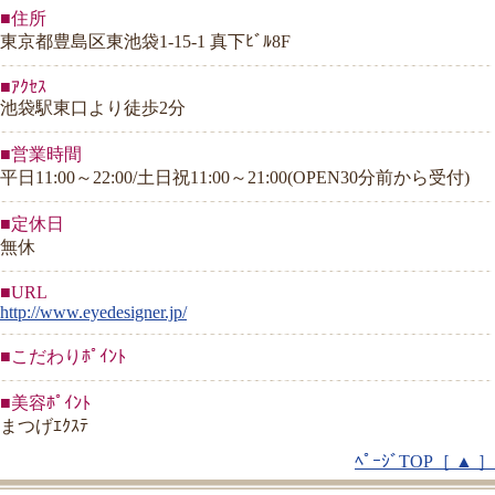
■住所
東京都豊島区東池袋1-15-1 真下ﾋﾞﾙ8F
■ｱｸｾｽ
池袋駅東口より徒歩2分
■営業時間
平日11:00～22:00/土日祝11:00～21:00(OPEN30分前から受付)
■定休日
無休
■URL
http://www.eyedesigner.jp/
■こだわりﾎﾟｲﾝﾄ
■美容ﾎﾟｲﾝﾄ
まつげｴｸｽﾃ
ﾍﾟｰｼﾞTOP［ ▲ ］