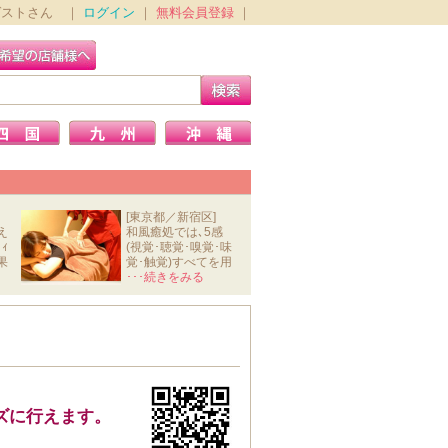
ゲストさん ｜
ログイン
｜
無料会員登録
｜
[東京都／新宿区]
え
和風癒処では､5感
ｨ
(視覚･聴覚･嗅覚･味
果
覚･触覚)すべてを用
いて､ｽﾄﾚ
･･･続きをみる
ズに行えます。