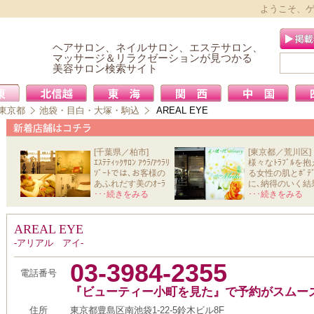
ようこそ、
ヘアサロン、ネイルサロン、エステサロン、
マッサージ＆リラクゼーションが見つかる
美容サロン検索サイト
東京都
池袋・目白・大塚・駒込
AREAL EYE
[千葉県／柏市]
[東京都／荒川区]
ｴｽﾃﾃｨｯｸｻﾛﾝ ｱｳﾗ/ｱｳﾗﾘ
様々なﾄﾗﾌﾞﾙを抱
ｿﾞｰﾄでは､お客様の
る女性の肌とﾎﾞﾃﾞ
あふれだす美のｵｰﾗ
に､納得のいく結
と心か
･･･続きをみる
を導きだ
･･･続きをみる
AREAL EYE
-アリアル アイ-
03-3984-2355
電話番号
『ビューティー小町を見た』で予約がスムー
住所
東京都豊島区南池袋1-22-5鈴木ビル8F