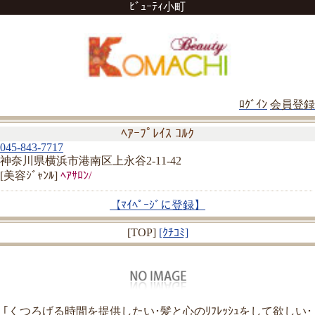
ﾋﾞｭｰﾃｨ小町
ﾛｸﾞｲﾝ
会員登録
ﾍｱｰﾌﾟﾚｲｽ ｺﾙｸ
045-843-7717
神奈川県横浜市港南区上永谷2-11-42
[美容ｼﾞｬﾝﾙ]
ﾍｱｻﾛﾝ/
【ﾏｲﾍﾟｰｼﾞに登録】
[TOP]
[ｸﾁｺﾐ]
｢くつろげる時間を提供したい･髪と心のﾘﾌﾚｯｼｭをして欲しい･