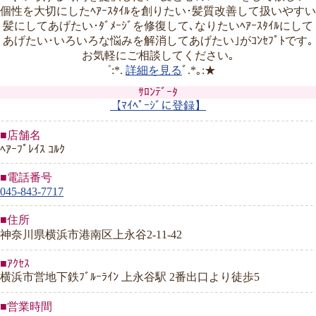
個性を大切にしたﾍｱｰｽﾀｲﾙを創りたい･髪質改善して扱いやすい
髪にしてあげたい･ﾀﾞﾒｰｼﾞを修復して､なりたいﾍｱｰｽﾀｲﾙにして
あげたい･いろいろな悩みを解消してあげたい｣がｺﾝｾﾌﾟﾄです｡
お気軽にご相談してください｡
゜:*.
詳細を見る
ﾞ.*｡:★
ｻﾛﾝﾃﾞｰﾀ
【ﾏｲﾍﾟｰｼﾞに登録】
■店舗名
ﾍｱｰﾌﾟﾚｲｽ ｺﾙｸ
■電話番号
045-843-7717
■住所
神奈川県横浜市港南区上永谷2-11-42
■ｱｸｾｽ
横浜市営地下鉄ﾌﾞﾙｰﾗｲﾝ 上永谷駅 2番出口より徒歩5
■営業時間