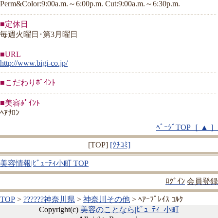
Perm&Color:9:00a.m.～6:00p.m. Cut:9:00a.m.～6:30p.m.
■定休日
毎週火曜日･第3月曜日
■URL
http://www.bigi-co.jp/
■こだわりﾎﾟｲﾝﾄ
■美容ﾎﾟｲﾝﾄ
ﾍｱｻﾛﾝ
ﾍﾟｰｼﾞTOP［ ▲ ］
[TOP]
[ｸﾁｺﾐ]
美容情報|ﾋﾞｭｰﾃｨ小町 TOP
ﾛｸﾞｲﾝ
会員登録
TOP
>
??????神奈川県
>
神奈川その他
> ﾍｱｰﾌﾟﾚｲｽ ｺﾙｸ
Copyright(c)
美容のことなら|ﾋﾞｭｰﾃｨｰ小町