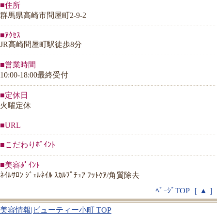
■住所
群馬県高崎市問屋町2-9-2
■ｱｸｾｽ
JR高崎問屋町駅徒歩8分
■営業時間
10:00-18:00最終受付
■定休日
火曜定休
■URL
■こだわりﾎﾟｲﾝﾄ
■美容ﾎﾟｲﾝﾄ
ﾈｲﾙｻﾛﾝ ｼﾞｪﾙﾈｲﾙ ｽｶﾙﾌﾟﾁｭｱ ﾌｯﾄｹｱ/角質除去
ﾍﾟｰｼﾞTOP［ ▲ ］
美容情報|ビューティー小町 TOP