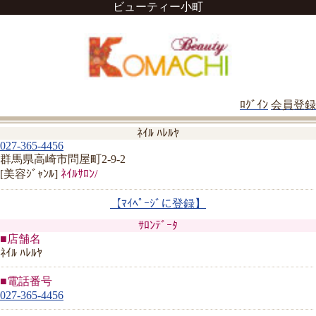
ビューティー小町
ﾛｸﾞｲﾝ
会員登録
ﾈｲﾙ ﾊﾚﾙﾔ
027-365-4456
群馬県高崎市問屋町2-9-2
[美容ｼﾞｬﾝﾙ]
ﾈｲﾙｻﾛﾝ/
【ﾏｲﾍﾟｰｼﾞに登録】
ｻﾛﾝﾃﾞｰﾀ
■店舗名
ﾈｲﾙ ﾊﾚﾙﾔ
■電話番号
027-365-4456