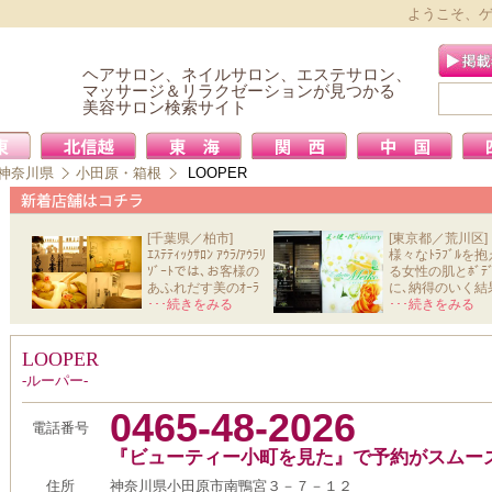
ようこそ、
ヘアサロン、ネイルサロン、エステサロン、
マッサージ＆リラクゼーションが見つかる
美容サロン検索サイト
神奈川県
小田原・箱根
LOOPER
[千葉県／柏市]
[東京都／荒川区]
ｴｽﾃﾃｨｯｸｻﾛﾝ ｱｳﾗ/ｱｳﾗﾘ
様々なﾄﾗﾌﾞﾙを抱
ｿﾞｰﾄでは､お客様の
る女性の肌とﾎﾞﾃﾞ
あふれだす美のｵｰﾗ
に､納得のいく結
と心か
･･･続きをみる
を導きだ
･･･続きをみる
LOOPER
-ルーパー-
0465-48-2026
電話番号
『ビューティー小町を見た』で予約がスムー
住所
神奈川県小田原市南鴨宮３－７－１２