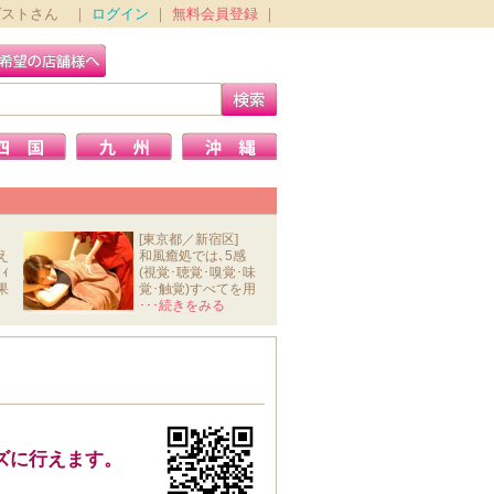
ゲストさん ｜
ログイン
｜
無料会員登録
｜
[東京都／新宿区]
え
和風癒処では､5感
ｨ
(視覚･聴覚･嗅覚･味
果
覚･触覚)すべてを用
いて､ｽﾄﾚ
･･･続きをみる
ズに行えます。