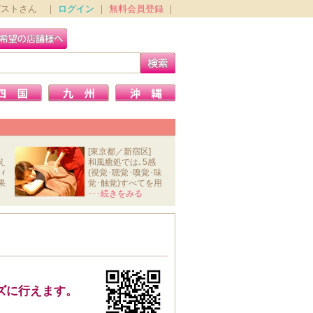
ゲストさん ｜
ログイン
｜
無料会員登録
｜
[東京都／新宿区]
え
和風癒処では､5感
ｨ
(視覚･聴覚･嗅覚･味
果
覚･触覚)すべてを用
いて､ｽﾄﾚ
･･･続きをみる
ズに行えます。