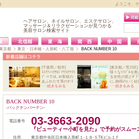
内
ようこそ、
ヘアサロン、ネイルサロン、エステサロン、
マッサージ＆リラクゼーションが見つかる
美容サロン検索サイト
東京都
東京・日本橋・人形町・八丁堀
BACK NUMBER 10
[千葉県／柏市]
[東京都／荒川区]
ｴｽﾃﾃｨｯｸｻﾛﾝ ｱｳﾗ/ｱｳﾗﾘ
様々なﾄﾗﾌﾞﾙを抱
ｿﾞｰﾄでは､お客様の
る女性の肌とﾎﾞﾃﾞ
あふれだす美のｵｰﾗ
に､納得のいく結
と心か
･･･続きをみる
を導きだ
･･･続きをみる
BACK NUMBER 10
-バックナンバーテン-
03-3663-2090
電話番号
『ビューティー小町を見た』で予約がスムー
住所
東京都中央区日本橋人形町１‐１８‐５TKビル１Ｆ