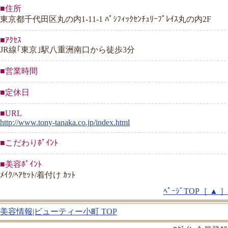
■住所
東京都千代田区丸の内1-11-1 ﾊﾟｼﾌｨｯｸｾﾝﾁｭﾘｰﾌﾟﾚｲｽ丸の内2F
■ｱｸｾｽ
JR線｢東京｣駅八重洲南口から徒歩3分
■営業時間
■定休日
■URL
http://www.tony-tanaka.co.jp/index.html
■こだわりﾎﾟｲﾝﾄ
■美容ﾎﾟｲﾝﾄ
ﾒｲｸ/ﾍｱｾｯﾄ/着付け ｶｯﾄ
ﾍﾟｰｼﾞTOP［ ▲ ］
美容情報|ビューティー小町 TOP