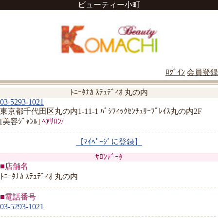
ビューティー小町
ﾛｸﾞｲﾝ
会員登録
ﾄﾆｰﾀﾅｶ ｽﾃｭﾃﾞｨｵ 丸の内
03-5293-1021
東京都千代田区丸の内1-11-1 ﾊﾟｼﾌｨｯｸｾﾝﾁｭﾘｰﾌﾟﾚｲｽ丸の内2F
[美容ｼﾞｬﾝﾙ]
ﾍｱｻﾛﾝ/
【ﾏｲﾍﾟｰｼﾞに登録】
ｻﾛﾝﾃﾞｰﾀ
■店舗名
ﾄﾆｰﾀﾅｶ ｽﾃｭﾃﾞｨｵ 丸の内
■電話番号
03-5293-1021