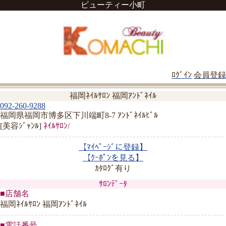
ビューティー小町
ﾛｸﾞｲﾝ
会員登録
福岡ﾈｲﾙｻﾛﾝ 福岡ｱﾝﾄﾞﾈｲﾙ
092-260-9288
福岡県福岡市博多区下川端町8-7 ｱﾝﾄﾞﾈｲﾙﾋﾞﾙ
[美容ｼﾞｬﾝﾙ]
ﾈｲﾙｻﾛﾝ/
【ﾏｲﾍﾟｰｼﾞに登録】
【ｸｰﾎﾟﾝを見る】
ｶﾀﾛｸﾞ有り
ｻﾛﾝﾃﾞｰﾀ
■店舗名
福岡ﾈｲﾙｻﾛﾝ 福岡ｱﾝﾄﾞﾈｲﾙ
■電話番号