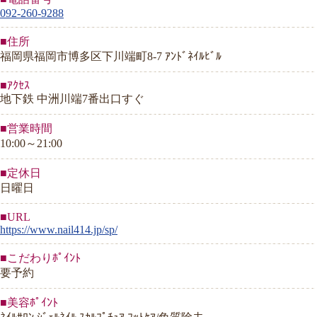
092-260-9288
■住所
福岡県福岡市博多区下川端町8-7 ｱﾝﾄﾞﾈｲﾙﾋﾞﾙ
■ｱｸｾｽ
地下鉄 中洲川端7番出口すぐ
■営業時間
10:00～21:00
■定休日
日曜日
■URL
https://www.nail414.jp/sp/
■こだわりﾎﾟｲﾝﾄ
要予約
■美容ﾎﾟｲﾝﾄ