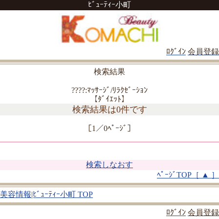
ﾋﾞｭｰﾃｨｰ小町
ﾛｸﾞｲﾝ
会員登録
検索結果
????:ﾏｯｻｰｼﾞ/ﾘﾗｸｾﾞｰｼｮﾝ
【ﾀﾞｲｴｯﾄ】
検索結果は0件です
［1／0ﾍﾟｰｼﾞ］
検索しなおす
ﾍﾟｰｼﾞTOP［ ▲ ］
美容情報|ﾋﾞｭｰﾃｨｰ小町 TOP
ﾛｸﾞｲﾝ
会員登録