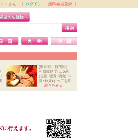
ゲストさん ｜
ログイン
｜
無料会員登録
｜
[東京都／新宿区]
え
和風癒処では､5感
ｨ
(視覚･聴覚･嗅覚･味
果
覚･触覚)すべてを用
いて､ｽﾄﾚ
･･･続きをみる
ズに行えます。