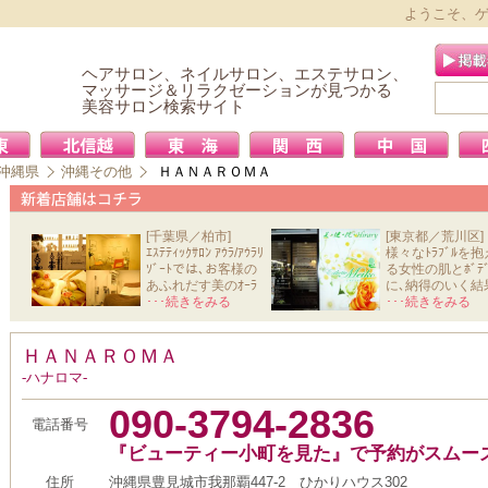
ようこそ、
ヘアサロン、ネイルサロン、エステサロン、
マッサージ＆リラクゼーションが見つかる
美容サロン検索サイト
沖縄県
沖縄その他
ＨＡＮＡＲＯＭＡ
[千葉県／柏市]
[東京都／荒川区]
ｴｽﾃﾃｨｯｸｻﾛﾝ ｱｳﾗ/ｱｳﾗﾘ
様々なﾄﾗﾌﾞﾙを抱
ｿﾞｰﾄでは､お客様の
る女性の肌とﾎﾞﾃﾞ
あふれだす美のｵｰﾗ
に､納得のいく結
と心か
･･･続きをみる
を導きだ
･･･続きをみる
ＨＡＮＡＲＯＭＡ
-ハナロマ-
090-3794-2836
電話番号
『ビューティー小町を見た』で予約がスムー
住所
沖縄県豊見城市我那覇447-2 ひかりハウス302