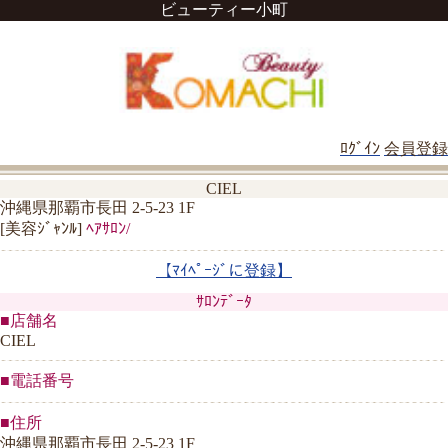
ビューティー小町
ﾛｸﾞｲﾝ
会員登録
CIEL
沖縄県那覇市長田 2-5-23 1F
[美容ｼﾞｬﾝﾙ]
ﾍｱｻﾛﾝ/
【ﾏｲﾍﾟｰｼﾞに登録】
ｻﾛﾝﾃﾞｰﾀ
■店舗名
CIEL
■電話番号
■住所
沖縄県那覇市長田 2-5-23 1F