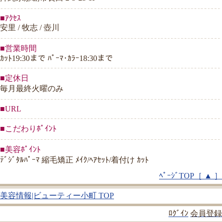
■ｱｸｾｽ
安里 / 牧志 / 壺川
■営業時間
ｶｯﾄ19:30まで ﾊﾟｰﾏ･ｶﾗｰ18:30まで
■定休日
毎月最終火曜のみ
■URL
■こだわりﾎﾟｲﾝﾄ
■美容ﾎﾟｲﾝﾄ
ﾃﾞｼﾞﾀﾙﾊﾟｰﾏ 縮毛矯正 ﾒｲｸ/ﾍｱｾｯﾄ/着付け ｶｯﾄ
ﾍﾟｰｼﾞTOP［ ▲ ］
美容情報|ビューティー小町 TOP
ﾛｸﾞｲﾝ
会員登録