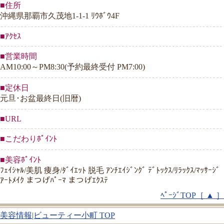
■住所
沖縄県那覇市久茂地1-1-1 ﾘｳﾎﾞｳ4F
■ｱｸｾｽ
■営業時間
AM10:00～PM8:30(予約最終受付 PM7:00)
■定休日
元旦･お盆最終日(旧暦)
■URL
■こだわりﾎﾟｲﾝﾄ
■美容ﾎﾟｲﾝﾄ
ﾌｪｲｼｬﾙ/美肌 痩身/ﾀﾞｲｴｯﾄ 脱毛 ｱﾝﾁｴｲｼﾞﾝｸﾞ ﾃﾞﾄｯｸｽ/ﾘﾗｯｸｽ/ﾏｯｻｰｼﾞ
ｱｰﾄﾒｲｸ まつげﾊﾟｰﾏ まつげｴｸｽﾃ
ﾍﾟｰｼﾞTOP［ ▲ ］
美容情報|ビューティー小町 TOP