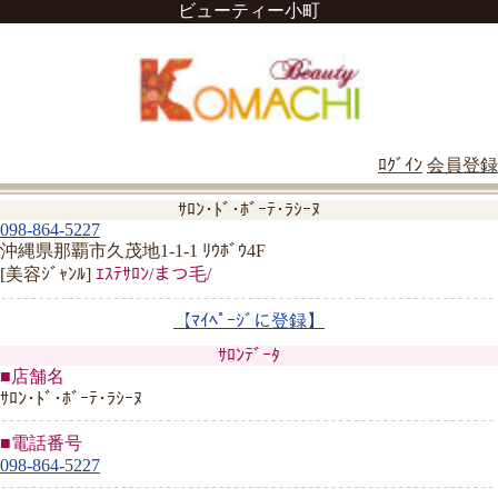
ビューティー小町
ﾛｸﾞｲﾝ
会員登録
ｻﾛﾝ･ﾄﾞ･ﾎﾞｰﾃ･ﾗｼｰﾇ
098-864-5227
沖縄県那覇市久茂地1-1-1 ﾘｳﾎﾞｳ4F
[美容ｼﾞｬﾝﾙ]
ｴｽﾃｻﾛﾝ/まつ毛/
【ﾏｲﾍﾟｰｼﾞに登録】
ｻﾛﾝﾃﾞｰﾀ
■店舗名
ｻﾛﾝ･ﾄﾞ･ﾎﾞｰﾃ･ﾗｼｰﾇ
■電話番号
098-864-5227