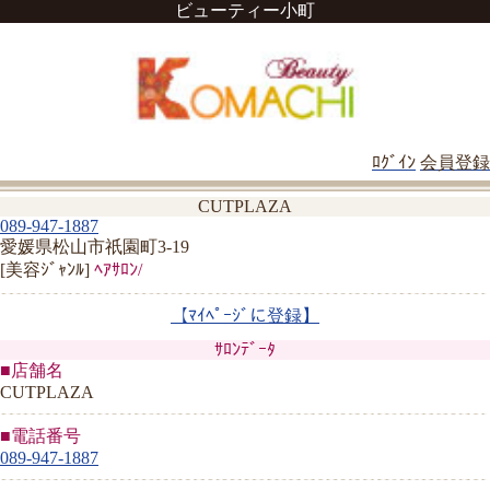
ビューティー小町
ﾛｸﾞｲﾝ
会員登録
CUTPLAZA
089-947-1887
愛媛県松山市祇園町3-19
[美容ｼﾞｬﾝﾙ]
ﾍｱｻﾛﾝ/
【ﾏｲﾍﾟｰｼﾞに登録】
ｻﾛﾝﾃﾞｰﾀ
■店舗名
CUTPLAZA
■電話番号
089-947-1887