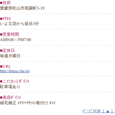
■住所
愛媛県松山市祇園町3-19
■ｱｸｾｽ
いよ立花から徒歩3分
■営業時間
AM9:00～PM7:00
■定休日
毎週月曜日
■URL
http://plaza.chu.jp/
■こだわりﾎﾟｲﾝﾄ
駐車場あり
■美容ﾎﾟｲﾝﾄ
縮毛矯正 ﾒｲｸ/ﾍｱｾｯﾄ/着付け ｶｯﾄ
ﾍﾟｰｼﾞTOP［ ▲ ］