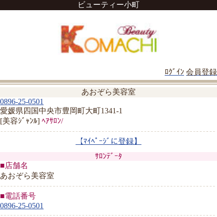
ビューティー小町
ﾛｸﾞｲﾝ
会員登録
あおぞら美容室
0896-25-0501
愛媛県四国中央市豊岡町大町1341-1
[美容ｼﾞｬﾝﾙ]
ﾍｱｻﾛﾝ/
【ﾏｲﾍﾟｰｼﾞに登録】
ｻﾛﾝﾃﾞｰﾀ
■店舗名
あおぞら美容室
■電話番号
0896-25-0501