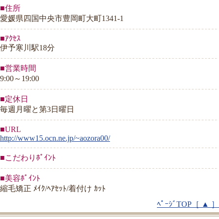
■住所
愛媛県四国中央市豊岡町大町1341-1
■ｱｸｾｽ
伊予寒川駅18分
■営業時間
9:00～19:00
■定休日
毎週月曜と第3日曜日
■URL
http://www15.ocn.ne.jp/~aozora00/
■こだわりﾎﾟｲﾝﾄ
■美容ﾎﾟｲﾝﾄ
縮毛矯正 ﾒｲｸ/ﾍｱｾｯﾄ/着付け ｶｯﾄ
ﾍﾟｰｼﾞTOP［ ▲ ］