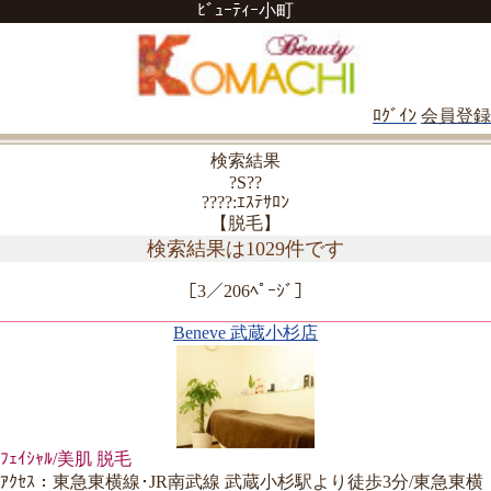
ﾋﾞｭｰﾃｨｰ小町
ﾛｸﾞｲﾝ
会員登録
検索結果
?S??
????:ｴｽﾃｻﾛﾝ
【脱毛】
検索結果は1029件です
［3／206ﾍﾟｰｼﾞ］
Beneve 武蔵小杉店
ﾌｪｲｼｬﾙ/美肌 脱毛
ｱｸｾｽ：東急東横線･JR南武線 武蔵小杉駅より徒歩3分/東急東横