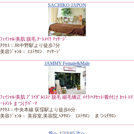
SACHIKO JAPON
ﾌｪｲｼｬﾙ/美肌 脱毛 ｱｰﾄﾒｲｸ ﾏｯｻｰｼﾞ
ｱｸｾｽ：JR中野駅より徒歩7分
美容ｼﾞｬﾝﾙ： ｴｽﾃｻﾛﾝ ﾏｯｻｰｼﾞ
JAMMY Female&Male
ﾌｪｲｼｬﾙ/美肌 ﾌﾞﾗｲﾀﾞﾙｴｽﾃ 脱毛 縮毛矯正 ﾒｲｸ/ﾍｱｾｯﾄ/着付け ｶｯﾄ ﾄﾘ
ｰﾄﾒﾝﾄ まつげﾊﾟｰﾏ
ｱｸｾｽ：中央本線 荻窪駅より徒歩6分
美容ｼﾞｬﾝﾙ： 美容室,美容院,ﾍｱｻﾛﾝ ｴｽﾃｻﾛﾝ まつげｻﾛﾝ
前へ
1
|
2
|
3
|
4
|
5
次へ