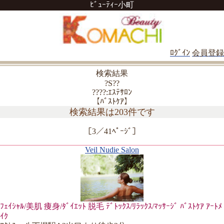
ﾋﾞｭｰﾃｨｰ小町
ﾛｸﾞｲﾝ
会員登録
検索結果
?S??
????:ｴｽﾃｻﾛﾝ
【ﾊﾞｽﾄｹｱ】
検索結果は203件です
［3／41ﾍﾟｰｼﾞ］
Veil Nudie Salon
ﾌｪｲｼｬﾙ/美肌 痩身/ﾀﾞｲｴｯﾄ 脱毛 ﾃﾞﾄｯｸｽ/ﾘﾗｯｸｽ/ﾏｯｻｰｼﾞ ﾊﾞｽﾄｹｱ ｱｰﾄﾒ
ｲｸ