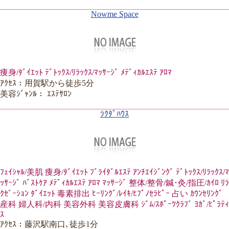
Nowme Space
痩身/ﾀﾞｲｴｯﾄ ﾃﾞﾄｯｸｽ/ﾘﾗｯｸｽ/ﾏｯｻｰｼﾞ ﾒﾃﾞｨｶﾙｴｽﾃ ｱﾛﾏ
ｱｸｾｽ：用賀駅から徒歩5分
美容ｼﾞｬﾝﾙ： ｴｽﾃｻﾛﾝ
ﾗｸﾀﾞﾊｳｽ
ﾌｪｲｼｬﾙ/美肌 痩身/ﾀﾞｲｴｯﾄ ﾌﾞﾗｲﾀﾞﾙｴｽﾃ ｱﾝﾁｴｲｼﾞﾝｸﾞ ﾃﾞﾄｯｸｽ/ﾘﾗｯｸｽ/ﾏ
ｯｻｰｼﾞ ﾊﾞｽﾄｹｱ ﾒﾃﾞｨｶﾙｴｽﾃ ｱﾛﾏ ﾏｯｻｰｼﾞ 整体/整骨/鍼･灸/指圧/ｶｲﾛ ﾘﾗ
ｸｾﾞｰｼｮﾝ ﾀﾞｲｴｯﾄ 毒素排出 ﾋｰﾘﾝｸﾞ/ﾚｲｷ/ﾋﾌﾟﾉｾﾗﾋﾟｰ 占い ｶｳﾝｾﾘﾝｸﾞ
産科 婦人科/内科 美容外科 美容皮膚科 ｼﾞﾑ/ｽﾎﾟｰﾂｸﾗﾌﾞ ﾖｶﾞ/ﾋﾟﾗﾃｨ
ｽ
ｱｸｾｽ：藤沢駅南口､徒歩1分