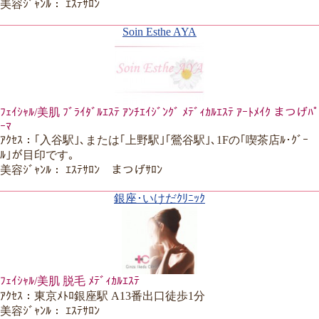
美容ｼﾞｬﾝﾙ： ｴｽﾃｻﾛﾝ
Soin Esthe AYA
ﾌｪｲｼｬﾙ/美肌 ﾌﾞﾗｲﾀﾞﾙｴｽﾃ ｱﾝﾁｴｲｼﾞﾝｸﾞ ﾒﾃﾞｨｶﾙｴｽﾃ ｱｰﾄﾒｲｸ まつげﾊﾟ
ｰﾏ
ｱｸｾｽ：｢入谷駅｣､または｢上野駅｣｢鶯谷駅｣､1Fの｢喫茶店ﾙ･ｸﾞｰ
ﾙ｣が目印です｡
美容ｼﾞｬﾝﾙ： ｴｽﾃｻﾛﾝ まつげｻﾛﾝ
銀座･いけだｸﾘﾆｯｸ
ﾌｪｲｼｬﾙ/美肌 脱毛 ﾒﾃﾞｨｶﾙｴｽﾃ
ｱｸｾｽ：東京ﾒﾄﾛ銀座駅 A13番出口徒歩1分
美容ｼﾞｬﾝﾙ： ｴｽﾃｻﾛﾝ