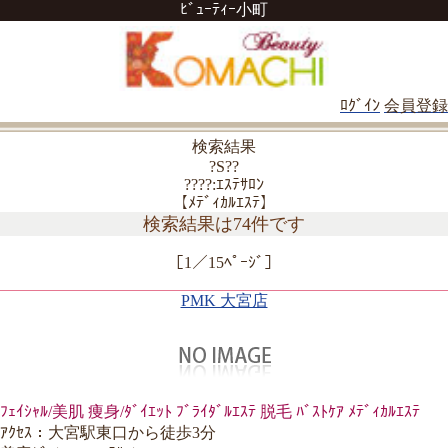
ﾋﾞｭｰﾃｨｰ小町
ﾛｸﾞｲﾝ
会員登録
検索結果
?S??
????:ｴｽﾃｻﾛﾝ
【ﾒﾃﾞｨｶﾙｴｽﾃ】
検索結果は74件です
［1／15ﾍﾟｰｼﾞ］
PMK 大宮店
ﾌｪｲｼｬﾙ/美肌 痩身/ﾀﾞｲｴｯﾄ ﾌﾞﾗｲﾀﾞﾙｴｽﾃ 脱毛 ﾊﾞｽﾄｹｱ ﾒﾃﾞｨｶﾙｴｽﾃ
ｱｸｾｽ：大宮駅東口から徒歩3分