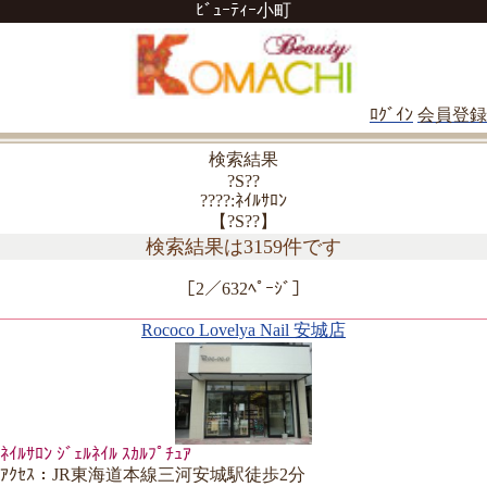
ﾋﾞｭｰﾃｨｰ小町
ﾛｸﾞｲﾝ
会員登録
検索結果
?S??
????:ﾈｲﾙｻﾛﾝ
【?S??】
検索結果は3159件です
［2／632ﾍﾟｰｼﾞ］
Rococo Lovelya Nail 安城店
ﾈｲﾙｻﾛﾝ ｼﾞｪﾙﾈｲﾙ ｽｶﾙﾌﾟﾁｭｱ
ｱｸｾｽ：JR東海道本線三河安城駅徒歩2分