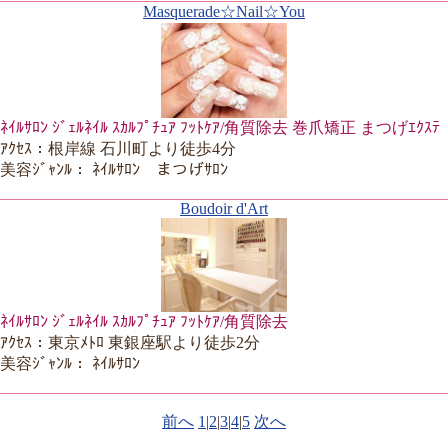
Masquerade☆Nail☆You
ﾈｲﾙｻﾛﾝ ｼﾞｪﾙﾈｲﾙ ｽｶﾙﾌﾟﾁｭｱ ﾌｯﾄｹｱ/角質除去 巻爪矯正 まつげｴｸｽﾃ
ｱｸｾｽ：根岸線 石川町より徒歩4分
美容ｼﾞｬﾝﾙ： ﾈｲﾙｻﾛﾝ まつげｻﾛﾝ
Boudoir d'Art
ﾈｲﾙｻﾛﾝ ｼﾞｪﾙﾈｲﾙ ｽｶﾙﾌﾟﾁｭｱ ﾌｯﾄｹｱ/角質除去
ｱｸｾｽ：東京ﾒﾄﾛ 東銀座駅より徒歩2分
美容ｼﾞｬﾝﾙ： ﾈｲﾙｻﾛﾝ
前へ
1
|
2
|
3
|
4
|
5
次へ