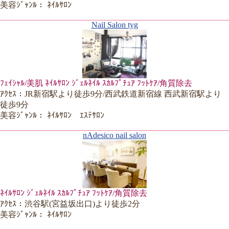
美容ｼﾞｬﾝﾙ： ﾈｲﾙｻﾛﾝ
Nail Salon tyg
ﾌｪｲｼｬﾙ/美肌 ﾈｲﾙｻﾛﾝ ｼﾞｪﾙﾈｲﾙ ｽｶﾙﾌﾟﾁｭｱ ﾌｯﾄｹｱ/角質除去
ｱｸｾｽ：JR新宿駅より徒歩9分/西武鉄道新宿線 西武新宿駅より
徒歩9分
美容ｼﾞｬﾝﾙ： ﾈｲﾙｻﾛﾝ ｴｽﾃｻﾛﾝ
nAdesico nail salon
ﾈｲﾙｻﾛﾝ ｼﾞｪﾙﾈｲﾙ ｽｶﾙﾌﾟﾁｭｱ ﾌｯﾄｹｱ/角質除去
ｱｸｾｽ：渋谷駅(宮益坂出口)より徒歩2分
美容ｼﾞｬﾝﾙ： ﾈｲﾙｻﾛﾝ