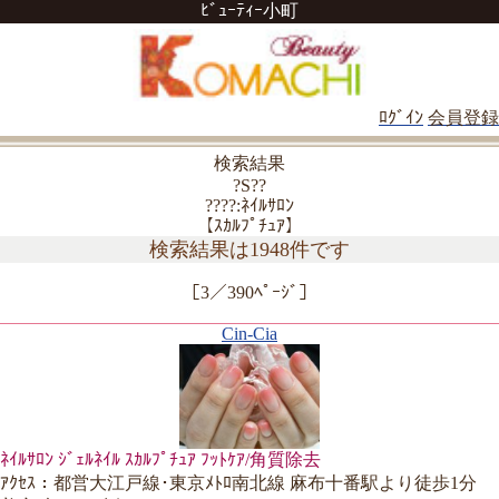
ﾋﾞｭｰﾃｨｰ小町
ﾛｸﾞｲﾝ
会員登録
検索結果
?S??
????:ﾈｲﾙｻﾛﾝ
【ｽｶﾙﾌﾟﾁｭｱ】
検索結果は1948件です
［3／390ﾍﾟｰｼﾞ］
Cin-Cia
ﾈｲﾙｻﾛﾝ ｼﾞｪﾙﾈｲﾙ ｽｶﾙﾌﾟﾁｭｱ ﾌｯﾄｹｱ/角質除去
ｱｸｾｽ：都営大江戸線･東京ﾒﾄﾛ南北線 麻布十番駅より徒歩1分