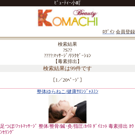
ﾋﾞｭｰﾃｨｰ小町
ﾛｸﾞｲﾝ
会員登録
検索結果
?S??
????:ﾏｯｻｰｼﾞ/ﾘﾗｸｾﾞｰｼｮﾝ
【毒素排出】
検索結果は99件です
［1／20ﾍﾟｰｼﾞ］
整体ゆらねこ/健康ｻﾛﾝｼﾞｬｽﾐﾝ
足つぼ/ﾌｯﾄﾏｯｻｰｼﾞ 整体/整骨/鍼･灸/指圧/ｶｲﾛ ﾀﾞｲｴｯﾄ 毒素排出 ｶｳ
ﾝｾﾘﾝｸﾞ